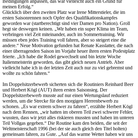
Bedingungen anpassen, das war vielleicht auch ein Grund für
meinen Erfolg.“
Glücklich über den zweiten Platz war Irene Mitterstieler, die im
ersten Saisonrennen noch Opfer des Qualifikationskampfes
geworden war (startberechtigt sind vier Damen pro Nation). Groll
hegt sie deswegen keinen. „Wir haben ein super Klima im Team,
verbringen viel Zeit miteinander, auch im Sommertraining. Wir
müssen eben jedes Training voll fahren, aber so steigert eine die
andere.“ Neue Motivation gefunden hat Renate Kasslatter, die nach
einer überragenden Saison im Vorjahr heuer ihren ersten Podestplatz
feierte. „Ich habe die Rodel gewechselt und bin letzte Woche
Italienmeisterin geworden, das gibt gleich neuen Antrieb. Aber
vielleicht habe ich in der letzten Zeit auch nur zu viel gebremst und
wollte zu schön fahren.“
Im Doppelsitzerbewerb sicherten sich die Routiniers Reinhard Beer
und Herbert Kögl (AUT) ihren ersten Saisonsieg. Der
Doppelsitzerbewerb musste auf nur einen Wertungslauf reduziert
werden, um die Strecke für den morgigen Herrenbewerb zu
schonen. „Es war extrem schwer zu fahren“, erzählte Herbert Kögl
nach dem Rennen, „wir hatten im oberen Teil zwei schwere Fehler,
wussten, dass wir jetzt alles riskieren mussten und haben im unteren
Teil Vollgas gegeben.“ Die Routine kam den beiden, die seit der
Weltmeisterschaft 1996 (bei der sie auch gleich den Titel holten)
gemeinsam fahren, zu Gute. „Auf das warme Wetter haben wir uns