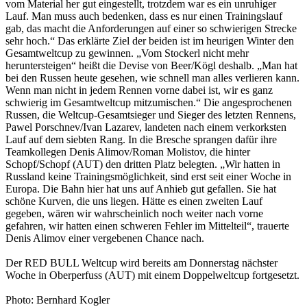
vom Material her gut eingestellt, trotzdem war es ein unruhiger
Lauf. Man muss auch bedenken, dass es nur einen Trainingslauf
gab, das macht die Anforderungen auf einer so schwierigen Strecke
sehr hoch.“ Das erklärte Ziel der beiden ist im heurigen Winter den
Gesamtweltcup zu gewinnen. „Vom Stockerl nicht mehr
heruntersteigen“ heißt die Devise von Beer/Kögl deshalb. „Man hat
bei den Russen heute gesehen, wie schnell man alles verlieren kann.
Wenn man nicht in jedem Rennen vorne dabei ist, wir es ganz
schwierig im Gesamtweltcup mitzumischen.“ Die angesprochenen
Russen, die Weltcup-Gesamtsieger und Sieger des letzten Rennens,
Pawel Porschnev/Ivan Lazarev, landeten nach einem verkorksten
Lauf auf dem siebten Rang. In die Bresche sprangen dafür ihre
Teamkollegen Denis Alimov/Roman Molistov, die hinter
Schopf/Schopf (AUT) den dritten Platz belegten. „Wir hatten in
Russland keine Trainingsmöglichkeit, sind erst seit einer Woche in
Europa. Die Bahn hier hat uns auf Anhieb gut gefallen. Sie hat
schöne Kurven, die uns liegen. Hätte es einen zweiten Lauf
gegeben, wären wir wahrscheinlich noch weiter nach vorne
gefahren, wir hatten einen schweren Fehler im Mittelteil“, trauerte
Denis Alimov einer vergebenen Chance nach.
Der RED BULL Weltcup wird bereits am Donnerstag nächster
Woche in Oberperfuss (AUT) mit einem Doppelweltcup fortgesetzt.
Photo: Bernhard Kogler