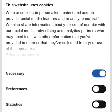
News
This website uses cookies
We use cookies to personalise content and ads, to
Alle
Allgemein
Kunstbahn Rodeln
Alpin Rodeln
provide social media features and to analyse our traffic.
Rennkalender
We also share information about your use of our site with
our social media, advertising and analytics partners who
Kunstbahn Rodeln
Alpin Rodeln
Rennkalender als PDF
may combine it with other information that you’ve
provided to them or that they’ve collected from your use
Ergebnisse
of their services.
Privacy statement
Aktuell
Gesamtstände
Statistiken
Consent
FIL LIVE TV
Necessary
Selection
Live Streaming
Kunstbahn
Rodeln
Live Streaming Alpin
Rodeln
Highlights YOG Gangwon 2024
Preferences
Ergebnis-Live-Ticker Kunstbahn
Tippspiel
Naturbahn
Statistics