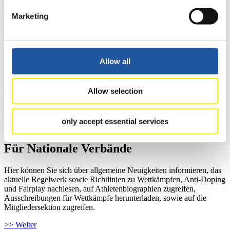
Zielgruppen Anzeigen
Marketing
Für Presse- und Medienvertreter
Hier finden Sie Informationen für Presse- und Medienvertreter. Sie
Allow all
haben Zugriff auf Athletenbiographien und Informationen zu
Wettkämpfen. Außerdem können Sie Ihre Medienakkreditierung
beantragen, die Grundregeln des Rennrodelsports einsehen und
allgemeine Neuigkeiten einholen.
Allow selection
>> Weiter
only accept essential services
Für Nationale Verbände
Hier können Sie sich über allgemeine Neuigkeiten informieren, das
aktuelle Regelwerk sowie Richtlinien zu Wettkämpfen, Anti-Doping
und Fairplay nachlesen, auf Athletenbiographien zugreifen,
Ausschreibungen für Wettkämpfe herunterladen, sowie auf die
Mitgliedersektion zugreifen.
>> Weiter