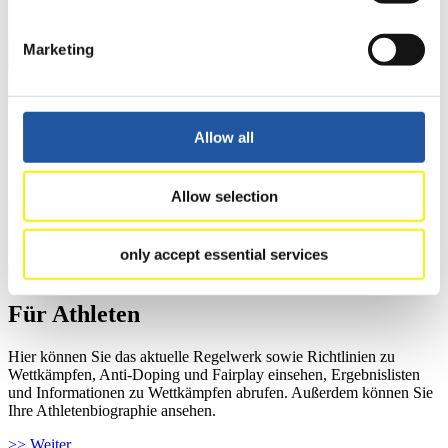
>> Weiter
Marketing
Für Ausrichter
Allow all
Hier können Sie das aktuelle Regelwerk sowie Richtlinien zu
Wettkämpfen, Anti-Doping und Fairplay einsehen, sich über
Kontaktpersonen für Wettkämpfe und Sponsoren informieren,
Allow selection
sowie Informationen über Wettkämpfe abrufen.
>> Weiter
only accept essential services
Für Athleten
Hier können Sie das aktuelle Regelwerk sowie Richtlinien zu
Wettkämpfen, Anti-Doping und Fairplay einsehen, Ergebnislisten
und Informationen zu Wettkämpfen abrufen. Außerdem können Sie
Ihre Athletenbiographie ansehen.
>> Weiter