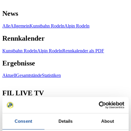
News
Alle
Allgemein
Kunstbahn Rodeln
Alpin Rodeln
Rennkalender
Kunstbahn Rodeln
Alpin Rodeln
Rennkalender als PDF
Ergebnisse
Aktuell
Gesamtstände
Statistiken
FIL LIVE TV
Live Streaming
Kunstbahn
Rodeln
Live Streaming Alpin
Rodeln
Highlights YOG Gangwon 2024
Ergebnis-Live-Ticker Kunstbahn
Consent
Details
About
Tippspiel