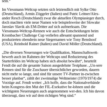
sein.“
Im Viessmann-Weltcup setzten sich letztendlich mit Sylke Otto
(Deutschland), Armin Zöggeler (Italien) und Patric Leitner/Alex-
ander Resch (Deutschland) zwar die aktuellen Olympiasieger durch,
doch machten viele neue Namen wie beispielsweise der Slowake
Jaroslav Slavik als EM-Dritter auf sich aufmerksam. Die
Viessmann-Weltcup-Rennen wie auch die Entscheidungen beim
Krombacher Challenge Cup verliefen allesamt spannend und
produzierten obendrein neue Siegernamen wie Tony Benshoof
(USA), Reinhold Rainer (Italien) und David Möller (Deutschland).
„Die diversen Neuerungen wie Qualifikation, Mannschaftswett-
bewerb auch im Rahmen der Weltcups und Reduzierung des
Starterfeldes im Weltcup haben sich absolut bewährt“, beurteilt
Fendt die auf die gesamte Saison ausgedehnte Testphase. „Un-sere
Rennen sind für die Zuschauer übersichtlicher geworden, dauern
nicht mehr so lange, und sind für unsere TV-Partner in-zwischen
besser planbar“, zählt der zweimalige Weltmeister (1970/1974) die
Vorzüge auf. Fendt weiter: „Ich hoffe, dass die Nationalverbände
beim Kongress den Mut der FIL-Exekutive be-lohnen und die
wichtigsten Neuerungen auch angenommen wer-den. Ich bin davon
überzeugt, dass wir auf dem richtigen Weg sind.“