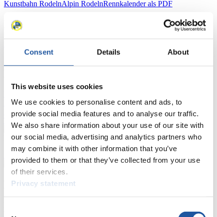
Kunstbahn Rodeln
Alpin Rodeln
Rennkalender als PDF
Ergebnisse
Aktuell
Gesamtstände
Statistiken
Consent
Details
About
FIL LIVE TV
This website uses cookies
Live Streaming
Kunstbahn
Rodeln
Live Streaming Alpin
We use cookies to personalise content and ads, to
Rodeln
Highlights YOG Gangwon 2024
Ergebnis-Live-Ticker Kunstbahn
provide social media features and to analyse our traffic.
Tippspiel
We also share information about your use of our site with
our social media, advertising and analytics partners who
Naturbahn
may combine it with other information that you’ve
Zielgruppen Anzeigen
provided to them or that they’ve collected from your use
of their services.
Für Presse- und Medienvertreter
Privacy statement
Hier finden Sie Informationen für Presse- und Medienvertreter. Sie
Consent
haben Zugriff auf Athletenbiographien und Informationen zu