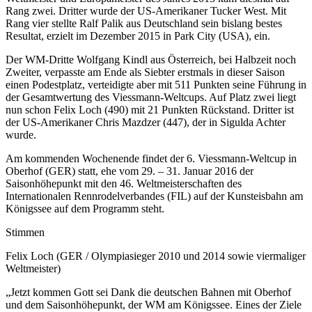
Rang zwei. Dritter wurde der US-Amerikaner Tucker West. Mit
Rang vier stellte Ralf Palik aus Deutschland sein bislang bestes
Resultat, erzielt im Dezember 2015 in Park City (USA), ein.
Der WM-Dritte Wolfgang Kindl aus Österreich, bei Halbzeit noch
Zweiter, verpasste am Ende als Siebter erstmals in dieser Saison
einen Podestplatz, verteidigte aber mit 511 Punkten seine Führung in
der Gesamtwertung des Viessmann-Weltcups. Auf Platz zwei liegt
nun schon Felix Loch (490) mit 21 Punkten Rückstand. Dritter ist
der US-Amerikaner Chris Mazdzer (447), der in Sigulda Achter
wurde.
Am kommenden Wochenende findet der 6. Viessmann-Weltcup in
Oberhof (GER) statt, ehe vom 29. – 31. Januar 2016 der
Saisonhöhepunkt mit den 46. Weltmeisterschaften des
Internationalen Rennrodelverbandes (FIL) auf der Kunsteisbahn am
Königssee auf dem Programm steht.
Stimmen
Felix Loch (GER / Olympiasieger 2010 und 2014 sowie viermaliger
Weltmeister)
„Jetzt kommen Gott sei Dank die deutschen Bahnen mit Oberhof
und dem Saisonhöhepunkt, der WM am Königssee. Eines der Ziele