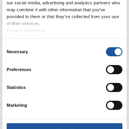
our social media, advertising and analytics partners who
may combine it with other information that you’ve
provided to them or that they’ve collected from your use
Für Nationale Verbände
of their services.
Hier können Sie sich über allgemeine Neuigkeiten informieren, das
Privacy statement
aktuelle Regelwerk sowie Richtlinien zu Wettkämpfen, Anti-Doping
und Fairplay nachlesen, auf Athletenbiographien zugreifen,
Ausschreibungen für Wettkämpfe herunterladen, sowie auf die
Consent
Mitgliedersektion zugreifen.
Necessary
Selection
>> Weiter
Preferences
Für Ausrichter
Statistics
Hier können Sie das aktuelle Regelwerk sowie Richtlinien zu
Wettkämpfen, Anti-Doping und Fairplay einsehen, sich über
Marketing
Kontaktpersonen für Wettkämpfe und Sponsoren informieren,
sowie Informationen über Wettkämpfe abrufen.
>> Weiter