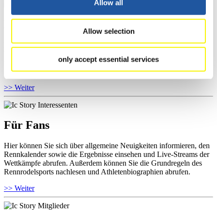
Allow all
Für Athleten
Allow selection
Hier können Sie das aktuelle Regelwerk sowie Richtlinien zu
Wettkämpfen, Anti-Doping und Fairplay einsehen, Ergebnislisten
only accept essential services
und Informationen zu Wettkämpfen abrufen. Außerdem können Sie
Ihre Athletenbiographie ansehen.
>> Weiter
Für Fans
Hier können Sie sich über allgemeine Neuigkeiten informieren, den
Rennkalender sowie die Ergebnisse einsehen und Live-Streams der
Wettkämpfe abrufen. Außerdem können Sie die Grundregeln des
Rennrodelsports nachlesen und Athletenbiographien abrufen.
>> Weiter