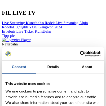
FIL LIVE TV
Live Streaming
Kunstbahn
Rodeln
Live Streaming Alpin
Rodeln
Highlights YOG Gangwon 2024
Ergebnis-Live-Ticker Kunstbahn
Tippspiel
Naturbahn
Zielgruppen Anzeigen
Für Presse- und Medienvertreter
Consent
Details
About
Hier finden Sie Informationen für Presse- und Medienvertreter. Sie
haben Zugriff auf Athletenbiographien und Informationen zu
This website uses cookies
Wettkämpfen. Außerdem können Sie Ihre Medienakkreditierung
beantragen, die Grundregeln des Rennrodelsports einsehen und
We use cookies to personalise content and ads, to
allgemeine Neuigkeiten einholen.
provide social media features and to analyse our traffic.
>> Weiter
We also share information about your use of our site with