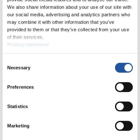
beantragen, die Grundregeln des Rennrodelsports einsehen und
We also share information about your use of our site with
allgemeine Neuigkeiten einholen.
our social media, advertising and analytics partners who
>> Weiter
may combine it with other information that you’ve
provided to them or that they’ve collected from your use
of their services.
Für Nationale Verbände
Privacy statement
Hier können Sie sich über allgemeine Neuigkeiten informieren, das
Consent
aktuelle Regelwerk sowie Richtlinien zu Wettkämpfen, Anti-Doping
und Fairplay nachlesen, auf Athletenbiographien zugreifen,
Necessary
Selection
Ausschreibungen für Wettkämpfe herunterladen, sowie auf die
Mitgliedersektion zugreifen.
Preferences
>> Weiter
Statistics
Für Ausrichter
Marketing
Hier können Sie das aktuelle Regelwerk sowie Richtlinien zu
Wettkämpfen, Anti-Doping und Fairplay einsehen, sich über
Kontaktpersonen für Wettkämpfe und Sponsoren informieren,