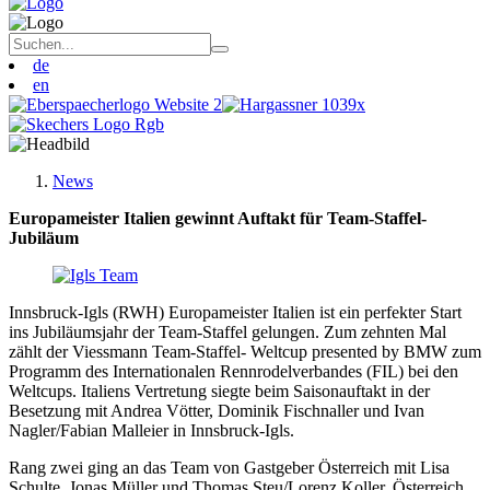
de
en
News
Europameister Italien gewinnt Auftakt für Team-Staffel-
Jubiläum
Innsbruck-Igls (RWH) Europameister Italien ist ein perfekter Start
ins Jubiläumsjahr der Team-Staffel gelungen. Zum zehnten Mal
zählt der
Viessmann Team
-
Staffel- Weltcup
presented by BMW zum
Programm des Internationalen Rennrodelverbandes (FIL) bei den
Weltcups.
Italiens Vertretung siegte beim Saisonauftakt in der
Besetzung mit Andrea Vötter, Dominik Fischnaller und Ivan
Nagler/Fabian Malleier in Innsbruck-Igls.
Rang zwei ging an das Team von Gastgeber Österreich mit Lisa
Schulte,
Jonas Müller
und Thomas Steu/Lorenz Koller. Österreich