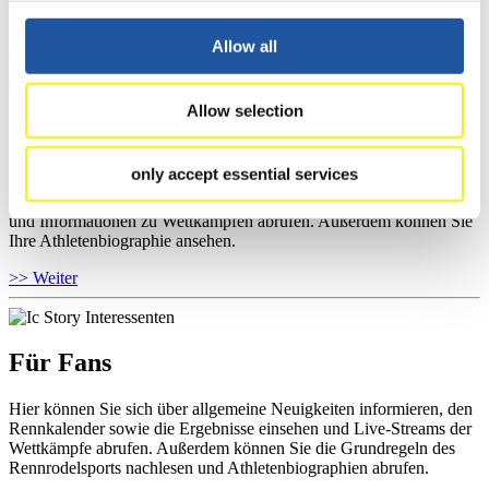
sowie Informationen über Wettkämpfe abrufen.
Allow all
>> Weiter
Allow selection
Für Athleten
only accept essential services
Hier können Sie das aktuelle Regelwerk sowie Richtlinien zu
Wettkämpfen, Anti-Doping und Fairplay einsehen, Ergebnislisten
und Informationen zu Wettkämpfen abrufen. Außerdem können Sie
Ihre Athletenbiographie ansehen.
>> Weiter
Für Fans
Hier können Sie sich über allgemeine Neuigkeiten informieren, den
Rennkalender sowie die Ergebnisse einsehen und Live-Streams der
Wettkämpfe abrufen. Außerdem können Sie die Grundregeln des
Rennrodelsports nachlesen und Athletenbiographien abrufen.