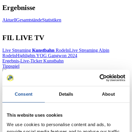
Ergebnisse
Aktuell
Gesamtstände
Statistiken
FIL LIVE TV
Live Streaming
Kunstbahn
Rodeln
Live Streaming Alpin
Rodeln
Highlights YOG Gangwon 2024
Ergebnis-Live-Ticker Kunstbahn
Tippspiel
Naturbahn
Zielgruppen Anzeigen
Consent
Details
About
Für Presse- und Medienvertreter
This website uses cookies
Hier finden Sie Informationen für Presse- und Medienvertreter. Sie
haben Zugriff auf Athletenbiographien und Informationen zu
We use cookies to personalise content and ads, to
Wettkämpfen. Außerdem können Sie Ihre Medienakkreditierung
provide social media features and to analyse our traffic.