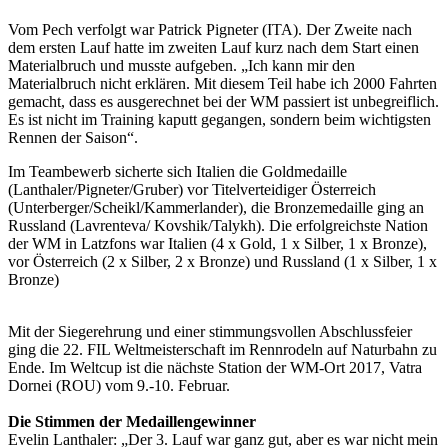
Vom Pech verfolgt war Patrick Pigneter (ITA). Der Zweite nach
dem ersten Lauf hatte im zweiten Lauf kurz nach dem Start einen
Materialbruch und musste aufgeben. „Ich kann mir den
Materialbruch nicht erklären. Mit diesem Teil habe ich 2000 Fahrten
gemacht, dass es ausgerechnet bei der WM passiert ist unbegreiflich.
Es ist nicht im Training kaputt gegangen, sondern beim wichtigsten
Rennen der Saison“.
Im Teambewerb sicherte sich Italien die Goldmedaille
(Lanthaler/Pigneter/Gruber) vor Titelverteidiger Österreich
(Unterberger/Scheikl/Kammerlander), die Bronzemedaille ging an
Russland (Lavrenteva/ Kovshik/Talykh). Die erfolgreichste Nation
der WM in Latzfons war Italien (4 x Gold, 1 x Silber, 1 x Bronze),
vor Österreich (2 x Silber, 2 x Bronze) und Russland (1 x Silber, 1 x
Bronze)
Mit der Siegerehrung und einer stimmungsvollen Abschlussfeier
ging die 22. FIL Weltmeisterschaft im Rennrodeln auf Naturbahn zu
Ende. Im Weltcup ist die nächste Station der WM-Ort 2017, Vatra
Dornei (ROU) vom 9.-10. Februar.
Die Stimmen der Medaillengewinner
Evelin Lanthaler: „Der 3. Lauf war ganz gut, aber es war nicht mein