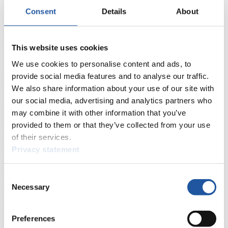
auf Zwischenrang 8. Im Finale ist mir ein sehr guter Lauf gelungen,
Consent
Details
About
und mir war klar dass ich mich im Ergebnis verbessern werde.
Allerdings war ich eher von Rang 4 oder 5 ausgegangen. Platz 3
freut mich natürlich, auch wenn meine erste WM-Medaille eine
riesengroße Überraschung war“.
This website uses cookies
We use cookies to personalise content and ads, to
provide social media features and to analyse our traffic.
News
We also share information about your use of our site with
our social media, advertising and analytics partners who
Alle
Allgemein
Kunstbahn Rodeln
Alpin Rodeln
may combine it with other information that you’ve
Rennkalender
provided to them or that they’ve collected from your use
of their services.
Kunstbahn Rodeln
Alpin Rodeln
Rennkalender als PDF
Privacy statement
Ergebnisse
Consent
Necessary
Aktuell
Gesamtstände
Statistiken
Selection
FIL LIVE TV
Preferences