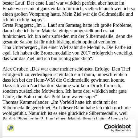
bester Lauf. Der erste Lauf war wirklich perfekt, aber heute im
Finale war es nicht ganz einfach für mich, vielleicht auch weil ich so
einen großen Vorsprung hatte. Mein Ziel war die Goldmedaille und
ich bin richtig happy“.
Greta Pinggera: „Im 1. Lauf am Samstag hatte ich große Probleme,
dann habe ich beim Material einiges umgestellt und es hat
funktioniert. Ich bin sehr zufrieden mit der Silbermedaille, denn die
gesamte Saison ist für mich bislang nicht optimal verlaufen“.
Tina Unterberger: „Bei einer WM zählt die Medaille. Die Farbe ist
egal. Ich haben die Bronzemedaille von 2017 erfolgreich verteidigt,
das war das Ziel und ich bin richtig glücklich“.
Alex Gruber: „Das war einer meiner schönsten Erfolge. Den Titel
erfolgreich zu verteidigen ist einfach ein Traum, unbeschreiblich
dass ich bei der Heim-WM die Goldmedaille gewinnen konnte.
Dass ich vom Nachbardorf stamme war kein Druck für mich,
sondern zusätzliche Motivation. Ich hatte drei wirklich sehr gute
Läufe, die Bahn und das Publikum waren super“.
Thomas Kammerlander: „Im Vorfeld hatte ich nicht mit der
Silbermedaille gerechnet. Auf dieser Bahn habe ich mich noch nie
wohlgefühlt. Natürlich ist es eine glückliche Silbermedaille, weil
Patrick Pigneter im 2. Lauf einen Materialbruch hatte. Aber so ist
der Sport, ich freue mich über die Medaille“.
Michael Scheikl: „Mit allem hätte ich gerechnet, aber ganz sicher
nicht mit einer Medaille. Ich hatte den 2. Lauf total verpatzt, lag nur