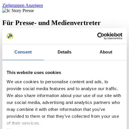
Zielgruppen Anzeigen
Für Presse- und Medienvertreter
Hier finden Sie Informationen für Presse- und Medienvertreter. Sie
haben Zugriff auf Athletenbiographien und Informationen zu
Wettkämpfen. Außerdem können Sie Ihre Medienakkreditierung
beantragen, die Grundregeln des Rennrodelsports einsehen und
Consent
Details
About
allgemeine Neuigkeiten einholen.
>> Weiter
This website uses cookies
We use cookies to personalise content and ads, to
Für Nationale Verbände
provide social media features and to analyse our traffic.
We also share information about your use of our site with
Hier können Sie sich über allgemeine Neuigkeiten informieren, das
our social media, advertising and analytics partners who
aktuelle Regelwerk sowie Richtlinien zu Wettkämpfen, Anti-Doping
may combine it with other information that you’ve
und Fairplay nachlesen, auf Athletenbiographien zugreifen,
Ausschreibungen für Wettkämpfe herunterladen, sowie auf die
provided to them or that they’ve collected from your use
Mitgliedersektion zugreifen.
of their services.