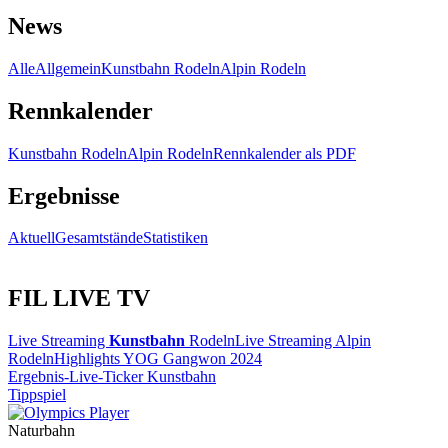
News
Alle
Allgemein
Kunstbahn Rodeln
Alpin Rodeln
Rennkalender
Kunstbahn Rodeln
Alpin Rodeln
Rennkalender als PDF
Ergebnisse
Aktuell
Gesamtstände
Statistiken
FIL LIVE TV
Live Streaming
Kunstbahn
Rodeln
Live Streaming Alpin
Rodeln
Highlights YOG Gangwon 2024
Ergebnis-Live-Ticker Kunstbahn
Tippspiel
Naturbahn