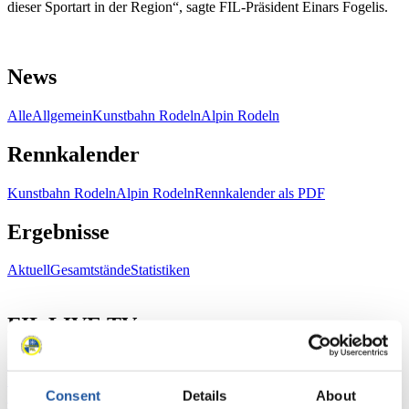
dieser Sportart in der Region“, sagte FIL-Präsident Einars Fogelis.
News
Alle
Allgemein
Kunstbahn Rodeln
Alpin Rodeln
Rennkalender
Kunstbahn Rodeln
Alpin Rodeln
Rennkalender als PDF
Ergebnisse
Aktuell
Gesamtstände
Statistiken
FIL LIVE TV
Live Streaming
Kunstbahn
Rodeln
Live Streaming Alpin
Rodeln
Highlights YOG Gangwon 2024
Consent
Details
About
Ergebnis-Live-Ticker Kunstbahn