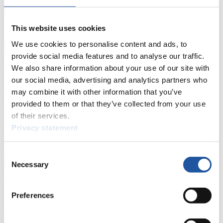
Tippspiel
Naturbahn
This website uses cookies
Zielgruppen Anzeigen
We use cookies to personalise content and ads, to
provide social media features and to analyse our traffic.
Für Presse- und Medienvertreter
We also share information about your use of our site with
our social media, advertising and analytics partners who
Hier finden Sie Informationen für Presse- und Medienvertreter. Sie
may combine it with other information that you’ve
haben Zugriff auf Athletenbiographien und Informationen zu
provided to them or that they’ve collected from your use
Wettkämpfen. Außerdem können Sie Ihre Medienakkreditierung
of their services.
beantragen, die Grundregeln des Rennrodelsports einsehen und
allgemeine Neuigkeiten einholen.
Privacy statement
>> Weiter
Consent
Necessary
Selection
Für Nationale Verbände
Preferences
Hier können Sie sich über allgemeine Neuigkeiten informieren, das
aktuelle Regelwerk sowie Richtlinien zu Wettkämpfen, Anti-Doping
und Fairplay nachlesen, auf Athletenbiographien zugreifen,