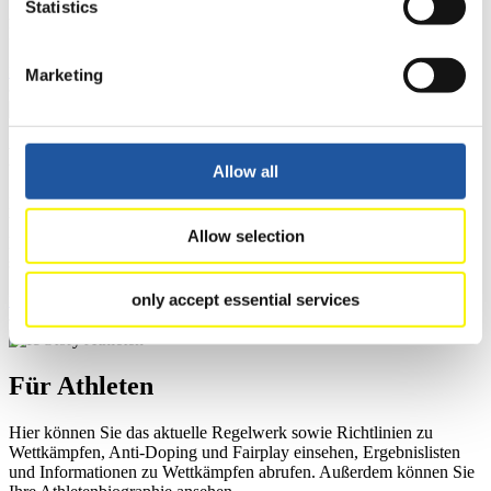
Statistics
Ausschreibungen für Wettkämpfe herunterladen, sowie auf die
Mitgliedersektion zugreifen.
>> Weiter
Marketing
Für Ausrichter
Allow all
Hier können Sie das aktuelle Regelwerk sowie Richtlinien zu
Wettkämpfen, Anti-Doping und Fairplay einsehen, sich über
Allow selection
Kontaktpersonen für Wettkämpfe und Sponsoren informieren,
sowie Informationen über Wettkämpfe abrufen.
>> Weiter
only accept essential services
Für Athleten
Hier können Sie das aktuelle Regelwerk sowie Richtlinien zu
Wettkämpfen, Anti-Doping und Fairplay einsehen, Ergebnislisten
und Informationen zu Wettkämpfen abrufen. Außerdem können Sie