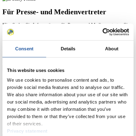
Für Presse- und Medienvertreter
Hier finden Sie Informationen für Presse- und Medienvertreter. Sie
haben Zugriff auf Athletenbiographien und Informationen zu
Wettkämpfen. Außerdem können Sie Ihre Medienakkreditierung
beantragen, die Grundregeln des Rennrodelsports einsehen und
allgemeine Neuigkeiten einholen.
Consent
Details
About
>> Weiter
This website uses cookies
Für Nationale Verbände
We use cookies to personalise content and ads, to
provide social media features and to analyse our traffic.
Hier können Sie sich über allgemeine Neuigkeiten informieren, das
We also share information about your use of our site with
aktuelle Regelwerk sowie Richtlinien zu Wettkämpfen, Anti-Doping
our social media, advertising and analytics partners who
und Fairplay nachlesen, auf Athletenbiographien zugreifen,
may combine it with other information that you’ve
Ausschreibungen für Wettkämpfe herunterladen, sowie auf die
Mitgliedersektion zugreifen.
provided to them or that they’ve collected from your use
of their services.
>> Weiter
Privacy statement