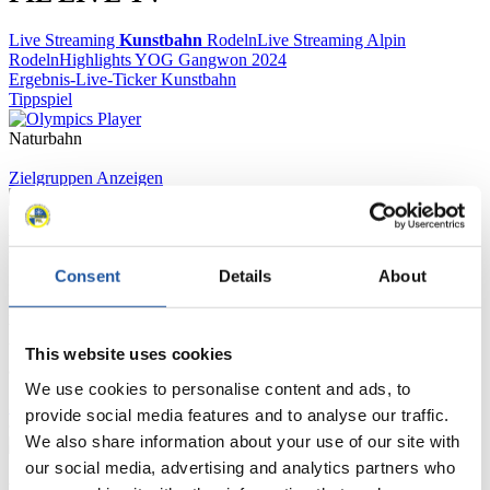
Live Streaming
Kunstbahn
Rodeln
Live Streaming Alpin
Rodeln
Highlights YOG Gangwon 2024
Ergebnis-Live-Ticker Kunstbahn
Tippspiel
Naturbahn
Zielgruppen Anzeigen
Für Presse- und Medienvertreter
Consent
Details
About
Hier finden Sie Informationen für Presse- und Medienvertreter. Sie
haben Zugriff auf Athletenbiographien und Informationen zu
Wettkämpfen. Außerdem können Sie Ihre Medienakkreditierung
beantragen, die Grundregeln des Rennrodelsports einsehen und
This website uses cookies
allgemeine Neuigkeiten einholen.
We use cookies to personalise content and ads, to
>> Weiter
provide social media features and to analyse our traffic.
We also share information about your use of our site with
our social media, advertising and analytics partners who