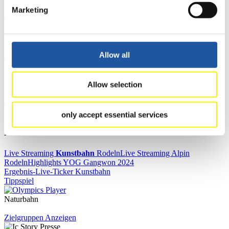
Marketing
Alle
Allgemein
Kunstbahn Rodeln
Alpin Rodeln
Rennkalender
Allow all
Kunstbahn Rodeln
Alpin Rodeln
Rennkalender als PDF
Ergebnisse
Allow selection
Aktuell
Gesamtstände
Statistiken
only accept essential services
FIL LIVE TV
Live Streaming
Kunstbahn
Rodeln
Live Streaming Alpin
Rodeln
Highlights YOG Gangwon 2024
Ergebnis-Live-Ticker Kunstbahn
Tippspiel
Naturbahn
Zielgruppen Anzeigen