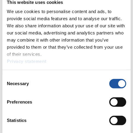
This website uses cookies
10. Daniel QUITTA (ITA) 71
11. Ziga PAGON (SLO) 67
We use cookies to personalise content and ads, to
12. Georg MAURER (GER) 60
provide social media features and to analyse our traffic.
12. Marcus GRAUSAM (GER) 60
29. Corey PUSEY (CAN) 19
We also share information about your use of our site with
33. John GIBSON (CAN) 17
our social media, advertising and analytics partners who
35. Julien SCHULTZ (USA) 15
may combine it with other information that you’ve
41. Kaj JOHNSON (CAN) 11
43. Greg JONES (CAN) 8
provided to them or that they’ve collected from your use
of their services.
Chris Karl
Privacy statement
FIL Media Service
Consent
Necessary
Selection
Preferences
Statistics
News