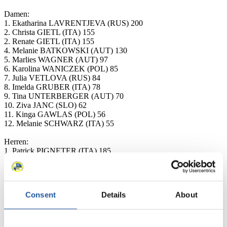
Damen:
1. Ekatharina LAVRENTJEVA (RUS) 200
2. Christa GIETL (ITA) 155
2. Renate GIETL (ITA) 155
4. Melanie BATKOWSKI (AUT) 130
5. Marlies WAGNER (AUT) 97
6. Karolina WANICZEK (POL) 85
7. Julia VETLOVA (RUS) 84
8. Imelda GRUBER (ITA) 78
9. Tina UNTERBERGER (AUT) 70
10. Ziva JANC (SLO) 62
11. Kinga GAWLAS (POL) 56
12. Melanie SCHWARZ (ITA) 55
Herren:
1. Patrick PIGNETER (ITA) 185
2. Gernot SCHWAB (AUT) 150
3. Gerald KAMMERLANDER (AUT) 131
4. Anton BLASBICHLER (ITA) 120
5. Florian BREITENBERGER (ITA) 109
Consent
Details
About
6. Martin PSENNER (ITA) 90
7. Philipp WAGNER 86
8. Robert BATKOWSKI (AUT) 73
9. Florian BATKOWSKI (AUT) 72