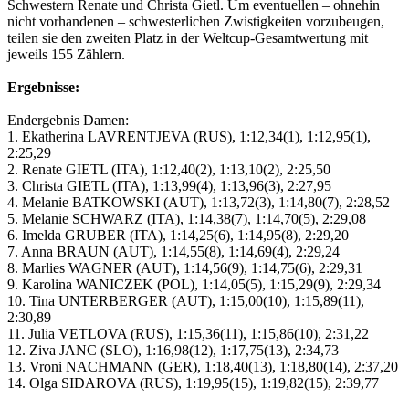
Schwestern Renate und Christa Gietl. Um eventuellen – ohnehin
nicht vorhandenen – schwesterlichen Zwistigkeiten vorzubeugen,
teilen sie den zweiten Platz in der Weltcup-Gesamtwertung mit
jeweils 155 Zählern.
Ergebnisse:
Endergebnis Damen:
1. Ekatherina LAVRENTJEVA (RUS), 1:12,34(1), 1:12,95(1),
2:25,29
2. Renate GIETL (ITA), 1:12,40(2), 1:13,10(2), 2:25,50
3. Christa GIETL (ITA), 1:13,99(4), 1:13,96(3), 2:27,95
4. Melanie BATKOWSKI (AUT), 1:13,72(3), 1:14,80(7), 2:28,52
5. Melanie SCHWARZ (ITA), 1:14,38(7), 1:14,70(5), 2:29,08
6. Imelda GRUBER (ITA), 1:14,25(6), 1:14,95(8), 2:29,20
7. Anna BRAUN (AUT), 1:14,55(8), 1:14,69(4), 2:29,24
8. Marlies WAGNER (AUT), 1:14,56(9), 1:14,75(6), 2:29,31
9. Karolina WANICZEK (POL), 1:14,05(5), 1:15,29(9), 2:29,34
10. Tina UNTERBERGER (AUT), 1:15,00(10), 1:15,89(11),
2:30,89
11. Julia VETLOVA (RUS), 1:15,36(11), 1:15,86(10), 2:31,22
12. Ziva JANC (SLO), 1:16,98(12), 1:17,75(13), 2:34,73
13. Vroni NACHMANN (GER), 1:18,40(13), 1:18,80(14), 2:37,20
14. Olga SIDAROVA (RUS), 1:19,95(15), 1:19,82(15), 2:39,77