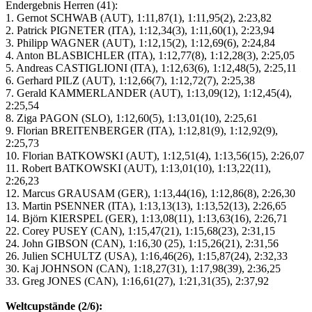
Endergebnis Herren (41):
1. Gernot SCHWAB (AUT), 1:11,87(1), 1:11,95(2), 2:23,82
2. Patrick PIGNETER (ITA), 1:12,34(3), 1:11,60(1), 2:23,94
3. Philipp WAGNER (AUT), 1:12,15(2), 1:12,69(6), 2:24,84
4. Anton BLASBICHLER (ITA), 1:12,77(8), 1:12,28(3), 2:25,05
5. Andreas CASTIGLIONI (ITA), 1:12,63(6), 1:12,48(5), 2:25,11
6. Gerhard PILZ (AUT), 1:12,66(7), 1:12,72(7), 2:25,38
7. Gerald KAMMERLANDER (AUT), 1:13,09(12), 1:12,45(4),
2:25,54
8. Ziga PAGON (SLO), 1:12,60(5), 1:13,01(10), 2:25,61
9. Florian BREITENBERGER (ITA), 1:12,81(9), 1:12,92(9),
2:25,73
10. Florian BATKOWSKI (AUT), 1:12,51(4), 1:13,56(15), 2:26,07
11. Robert BATKOWSKI (AUT), 1:13,01(10), 1:13,22(11),
2:26,23
12. Marcus GRAUSAM (GER), 1:13,44(16), 1:12,86(8), 2:26,30
13. Martin PSENNER (ITA), 1:13,13(13), 1:13,52(13), 2:26,65
14. Björn KIERSPEL (GER), 1:13,08(11), 1:13,63(16), 2:26,71
22. Corey PUSEY (CAN), 1:15,47(21), 1:15,68(23), 2:31,15
24. John GIBSON (CAN), 1:16,30 (25), 1:15,26(21), 2:31,56
26. Julien SCHULTZ (USA), 1:16,46(26), 1:15,87(24), 2:32,33
30. Kaj JOHNSON (CAN), 1:18,27(31), 1:17,98(39), 2:36,25
33. Greg JONES (CAN), 1:16,61(27), 1:21,31(35), 2:37,92
Weltcupstände (2/6):