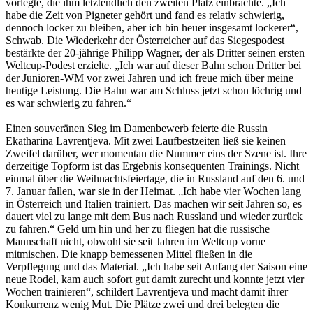
vorlegte, die ihm letztendlich den zweiten Platz einbrachte. „Ich
habe die Zeit von Pigneter gehört und fand es relativ schwierig,
dennoch locker zu bleiben, aber ich bin heuer insgesamt lockerer“,
Schwab. Die Wiederkehr der Österreicher auf das Siegespodest
bestärkte der 20-jährige Philipp Wagner, der als Dritter seinen ersten
Weltcup-Podest erzielte. „Ich war auf dieser Bahn schon Dritter bei
der Junioren-WM vor zwei Jahren und ich freue mich über meine
heutige Leistung. Die Bahn war am Schluss jetzt schon löchrig und
es war schwierig zu fahren.“
Einen souveränen Sieg im Damenbewerb feierte die Russin
Ekatharina Lavrentjeva. Mit zwei Laufbestzeiten ließ sie keinen
Zweifel darüber, wer momentan die Nummer eins der Szene ist. Ihre
derzeitige Topform ist das Ergebnis konsequenten Trainings. Nicht
einmal über die Weihnachtsfeiertage, die in Russland auf den 6. und
7. Januar fallen, war sie in der Heimat. „Ich habe vier Wochen lang
in Österreich und Italien trainiert. Das machen wir seit Jahren so, es
dauert viel zu lange mit dem Bus nach Russland und wieder zurück
zu fahren.“ Geld um hin und her zu fliegen hat die russische
Mannschaft nicht, obwohl sie seit Jahren im Weltcup vorne
mitmischen. Die knapp bemessenen Mittel fließen in die
Verpflegung und das Material. „Ich habe seit Anfang der Saison eine
neue Rodel, kam auch sofort gut damit zurecht und konnte jetzt vier
Wochen trainieren“, schildert Lavrentjeva und macht damit ihrer
Konkurrenz wenig Mut. Die Plätze zwei und drei belegten die