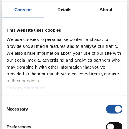
FIL LIVE TV
Consent
Details
About
Live Streaming
Kunstbahn
Rodeln
Live Streaming Alpin
Rodeln
Highlights YOG Gangwon 2024
Ergebnis-Live-Ticker Kunstbahn
Tippspiel
This website uses cookies
We use cookies to personalise content and ads, to
Naturbahn
provide social media features and to analyse our traffic.
Zielgruppen Anzeigen
We also share information about your use of our site with
our social media, advertising and analytics partners who
Für Presse- und Medienvertreter
may combine it with other information that you’ve
provided to them or that they’ve collected from your use
Hier finden Sie Informationen für Presse- und Medienvertreter. Sie
of their services.
haben Zugriff auf Athletenbiographien und Informationen zu
Privacy statement
Wettkämpfen. Außerdem können Sie Ihre Medienakkreditierung
beantragen, die Grundregeln des Rennrodelsports einsehen und
allgemeine Neuigkeiten einholen.
Consent
Necessary
>> Weiter
Selection
Preferences