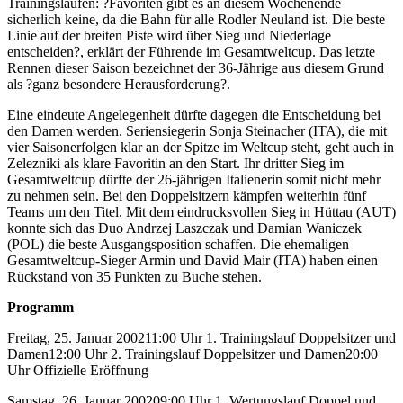
Trainingsläufen: ?Favoriten gibt es an diesem Wochenende
sicherlich keine, da die Bahn für alle Rodler Neuland ist. Die beste
Linie auf der breiten Piste wird über Sieg und Niederlage
entscheiden?, erklärt der Führende im Gesamtweltcup. Das letzte
Rennen dieser Saison bezeichnet der 36-Jährige aus diesem Grund
als ?ganz besondere Herausforderung?.
Eine eindeute Angelegenheit dürfte dagegen die Entscheidung bei
den Damen werden. Seriensiegerin Sonja Steinacher (ITA), die mit
vier Saisonerfolgen klar an der Spitze im Weltcup steht, geht auch in
Zelezniki als klare Favoritin an den Start. Ihr dritter Sieg im
Gesamtweltcup dürfte der 26-jährigen Italienerin somit nicht mehr
zu nehmen sein. Bei den Doppelsitzern kämpfen weiterhin fünf
Teams um den Titel. Mit dem eindrucksvollen Sieg in Hüttau (AUT)
konnte sich das Duo Andrzej Laszczak und Damian Waniczek
(POL) die beste Ausgangsposition schaffen. Die ehemaligen
Gesamtweltcup-Sieger Armin und David Mair (ITA) haben einen
Rückstand von 35 Punkten zu Buche stehen.
Programm
Freitag, 25. Januar 200211:00 Uhr 1. Trainingslauf Doppelsitzer und
Damen12:00 Uhr 2. Trainingslauf Doppelsitzer und Damen20:00
Uhr Offizielle Eröffnung
Samstag, 26. Januar 200209:00 Uhr 1. Wertungslauf Doppel und