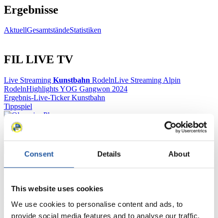
Ergebnisse
Aktuell
Gesamtstände
Statistiken
FIL LIVE TV
Live Streaming
Kunstbahn
Rodeln
Live Streaming Alpin
Rodeln
Highlights YOG Gangwon 2024
Ergebnis-Live-Ticker Kunstbahn
Tippspiel
Naturbahn
Zielgruppen Anzeigen
Consent
Details
About
Für Presse- und Medienvertreter
This website uses cookies
Hier finden Sie Informationen für Presse- und Medienvertreter. Sie
haben Zugriff auf Athletenbiographien und Informationen zu
We use cookies to personalise content and ads, to
Wettkämpfen. Außerdem können Sie Ihre Medienakkreditierung
provide social media features and to analyse our traffic.
beantragen, die Grundregeln des Rennrodelsports einsehen und