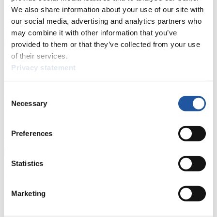
allgemeine Neuigkeiten einholen.
We also share information about your use of our site with
our social media, advertising and analytics partners who
>> Weiter
may combine it with other information that you’ve
provided to them or that they’ve collected from your use
of their services.
Für Nationale Verbände
Privacy statement
Hier können Sie sich über allgemeine Neuigkeiten informieren, das
aktuelle Regelwerk sowie Richtlinien zu Wettkämpfen, Anti-Doping
Consent
und Fairplay nachlesen, auf Athletenbiographien zugreifen,
Necessary
Selection
Ausschreibungen für Wettkämpfe herunterladen, sowie auf die
Mitgliedersektion zugreifen.
Preferences
>> Weiter
Statistics
Für Ausrichter
Hier können Sie das aktuelle Regelwerk sowie Richtlinien zu
Marketing
Wettkämpfen, Anti-Doping und Fairplay einsehen, sich über
Kontaktpersonen für Wettkämpfe und Sponsoren informieren,