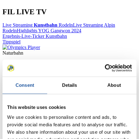
FIL LIVE TV
Live Streaming
Kunstbahn
Rodeln
Live Streaming Alpin
Rodeln
Highlights YOG Gangwon 2024
Ergebnis-Live-Ticker Kunstbahn
Tippspiel
Naturbahn
Zielgruppen Anzeigen
Für Presse- und Medienvertreter
Consent
Details
About
Hier finden Sie Informationen für Presse- und Medienvertreter. Sie
haben Zugriff auf Athletenbiographien und Informationen zu
This website uses cookies
Wettkämpfen. Außerdem können Sie Ihre Medienakkreditierung
beantragen, die Grundregeln des Rennrodelsports einsehen und
We use cookies to personalise content and ads, to
allgemeine Neuigkeiten einholen.
provide social media features and to analyse our traffic.
>> Weiter
We also share information about your use of our site with