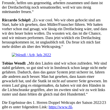
Freunde, helfen uns gegenseitig, arbeiten zusammen und dann ist
der Dreifacherfolg noch sensationeller, weil wir uns riesig
miteinander freuen.“
Riccardo Schöpf:
„Es war cool. Wo wir oben gehockt sind am
Start, habe ich gesehen, dass Müller/Frauscher führen. Wir hatten
vorher schon mal gesagt, wie lässig ein Dreifachsieg wäre, und dass
wir den heuer holen wollen. Da wussten wir, das ist die Chance,
und wir müssen performen. Dass jetzt wirklich ein Dreifachsieg
herausgekommen ist, ist unglaublich toll. Da freue ich mich fast
mehr drüber als über den Weltcupsieg.“
Tobias Wendl:
„Mit den Läufen sind wir schon zufrieden. Wir sind
stabil gefahren, so gut sind wir in Innsbruck schon lange nicht mehr
gefahren. Dadurch, dass das ganze System jetzt sicherer ist, fahren
alle anderen auch besser. Man hat gesehen, dass kaum einer
gewackelt hat, und die Statik ist nicht auf unserer Seite gewesen. Im
ersten Lauf ging es einigermaßen, da haben wir mit den Händen in
die Lichtschranke gegriffen, aber im zweiten sind wir zu weit links
runter und dann fehlen dir gleich mal drei Hundertstel.“
Die Ergebnisse des 1. Herren Doppel Weltcups der Saison 2022/23
gibt es unter folgendem Link:
https://www.fil-