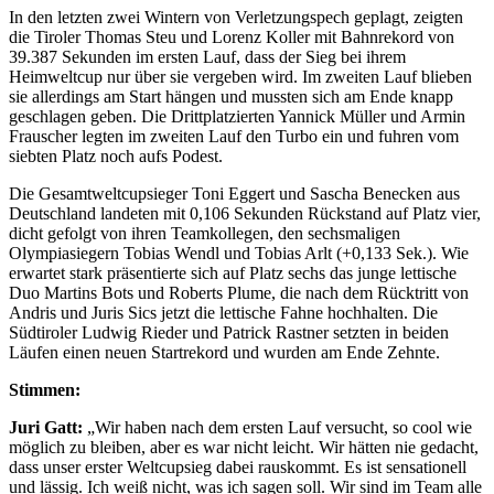
In den letzten zwei Wintern von Verletzungspech geplagt, zeigten
die Tiroler Thomas Steu und Lorenz Koller mit Bahnrekord von
39.387 Sekunden im ersten Lauf, dass der Sieg bei ihrem
Heimweltcup nur über sie vergeben wird. Im zweiten Lauf blieben
sie allerdings am Start hängen und mussten sich am Ende knapp
geschlagen geben. Die Drittplatzierten Yannick Müller und Armin
Frauscher legten im zweiten Lauf den Turbo ein und fuhren vom
siebten Platz noch aufs Podest.
Die Gesamtweltcupsieger Toni Eggert und Sascha Benecken aus
Deutschland landeten mit 0,106 Sekunden Rückstand auf Platz vier,
dicht gefolgt von ihren Teamkollegen, den sechsmaligen
Olympiasiegern Tobias Wendl und Tobias Arlt (+0,133 Sek.). Wie
erwartet stark präsentierte sich auf Platz sechs das junge lettische
Duo Martins Bots und Roberts Plume, die nach dem Rücktritt von
Andris und Juris Sics jetzt die lettische Fahne hochhalten. Die
Südtiroler Ludwig Rieder und Patrick Rastner setzten in beiden
Läufen einen neuen Startrekord und wurden am Ende Zehnte.
Stimmen:
Juri Gatt:
„Wir haben nach dem ersten Lauf versucht, so cool wie
möglich zu bleiben, aber es war nicht leicht. Wir hätten nie gedacht,
dass unser erster Weltcupsieg dabei rauskommt. Es ist sensationell
und lässig. Ich weiß nicht, was ich sagen soll. Wir sind im Team alle