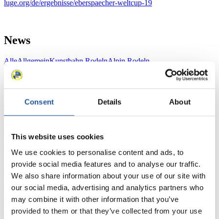
luge.org/de/ergebnisse/eberspaecher-weltcup-19
News
Alle
Allgemein
Kunstbahn Rodeln
Alpin Rodeln
Rennkalender
Consent
Details
About
Kunstbahn Rodeln
Alpin Rodeln
Rennkalender als PDF
Ergebnisse
This website uses cookies
Aktuell
Gesamtstände
Statistiken
We use cookies to personalise content and ads, to
provide social media features and to analyse our traffic.
FIL LIVE TV
We also share information about your use of our site with
our social media, advertising and analytics partners who
Live Streaming
Kunstbahn
Rodeln
Live Streaming Alpin
may combine it with other information that you’ve
Rodeln
Highlights YOG Gangwon 2024
provided to them or that they’ve collected from your use
Ergebnis-Live-Ticker Kunstbahn