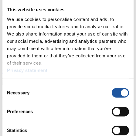
Zielgruppen Anzeigen
This website uses cookies
We use cookies to personalise content and ads, to
Für Presse- und Medienvertreter
provide social media features and to analyse our traffic.
We also share information about your use of our site with
Hier finden Sie Informationen für Presse- und Medienvertreter. Sie
our social media, advertising and analytics partners who
haben Zugriff auf Athletenbiographien und Informationen zu
may combine it with other information that you’ve
Wettkämpfen. Außerdem können Sie Ihre Medienakkreditierung
provided to them or that they’ve collected from your use
beantragen, die Grundregeln des Rennrodelsports einsehen und
allgemeine Neuigkeiten einholen.
of their services.
Privacy statement
>> Weiter
Consent
Necessary
Selection
Für Nationale Verbände
Hier können Sie sich über allgemeine Neuigkeiten informieren, das
Preferences
aktuelle Regelwerk sowie Richtlinien zu Wettkämpfen, Anti-Doping
und Fairplay nachlesen, auf Athletenbiographien zugreifen,
Ausschreibungen für Wettkämpfe herunterladen, sowie auf die
Mitgliedersektion zugreifen.
Statistics