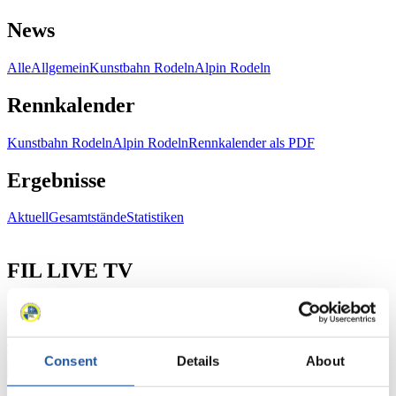
News
Alle
Allgemein
Kunstbahn Rodeln
Alpin Rodeln
Rennkalender
Kunstbahn Rodeln
Alpin Rodeln
Rennkalender als PDF
Ergebnisse
Aktuell
Gesamtstände
Statistiken
FIL LIVE TV
Live Streaming
Kunstbahn
Rodeln
Live Streaming Alpin
Rodeln
Highlights YOG Gangwon 2024
Ergebnis-Live-Ticker Kunstbahn
Tippspiel
Consent
Details
About
Naturbahn