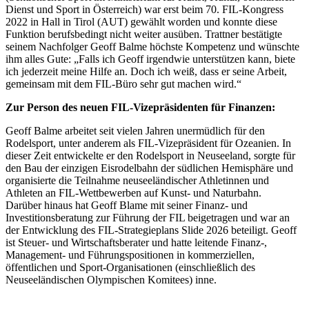
Dienst und Sport in Österreich) war erst beim 70. FIL-Kongress
2022 in Hall in Tirol (AUT) gewählt worden und konnte diese
Funktion berufsbedingt nicht weiter ausüben. Trattner bestätigte
seinem Nachfolger Geoff Balme höchste Kompetenz und wünschte
ihm alles Gute: „Falls ich Geoff irgendwie unterstützen kann, biete
ich jederzeit meine Hilfe an. Doch ich weiß, dass er seine Arbeit,
gemeinsam mit dem FIL-Büro sehr gut machen wird.“
Zur Person des neuen FIL-Vizepräsidenten für Finanzen:
Geoff Balme arbeitet seit vielen Jahren unermüdlich für den
Rodelsport, unter anderem als FIL-Vizepräsident für Ozeanien. In
dieser Zeit entwickelte er den Rodelsport in Neuseeland, sorgte für
den Bau der einzigen Eisrodelbahn der südlichen Hemisphäre und
organisierte die Teilnahme neuseeländischer Athletinnen und
Athleten an FIL-Wettbewerben auf Kunst- und Naturbahn.
Darüber hinaus hat Geoff Blame mit seiner Finanz- und
Investitionsberatung zur Führung der FIL beigetragen und war an
der Entwicklung des FIL-Strategieplans Slide 2026 beteiligt. Geoff
ist Steuer- und Wirtschaftsberater und hatte leitende Finanz-,
Management- und Führungspositionen in kommerziellen,
öffentlichen und Sport-Organisationen (einschließlich des
Neuseeländischen Olympischen Komitees) inne.