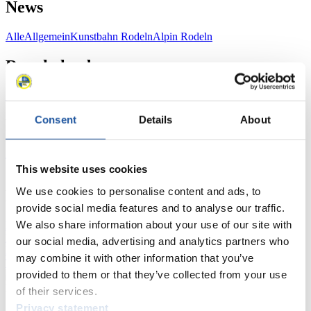
News
Alle
Allgemein
Kunstbahn Rodeln
Alpin Rodeln
Rennkalender
Kunstbahn Rodeln
Alpin Rodeln
Rennkalender als PDF
Consent
Details
About
Ergebnisse
Aktuell
Gesamtstände
Statistiken
This website uses cookies
We use cookies to personalise content and ads, to
FIL LIVE TV
provide social media features and to analyse our traffic.
We also share information about your use of our site with
Live Streaming
Kunstbahn
Rodeln
Live Streaming Alpin
Rodeln
Highlights YOG Gangwon 2024
our social media, advertising and analytics partners who
Ergebnis-Live-Ticker Kunstbahn
may combine it with other information that you’ve
Tippspiel
provided to them or that they’ve collected from your use
Naturbahn
of their services.
Privacy statement