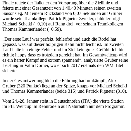
Finale rettete der Italiener den Vorsprung über die Ziellinie und
feierte mit einer Gesamtzeit von 1.40,40 Minuten seinen zweiten
Saisonsieg. Mit einem Rückstand von 0,07 Sekunden auf Gruber
wurde sein Teamkollege Patrick Pigneter Zweiter, dahinter folgt
Michael Scheikl (+0,10) auf Rang drei, vor seinem Teamkollegen
Thomas Kammerlander (+0,59).
„Der erste Lauf war perfekt, fehlerfrei und auch die Rodel hat
gepasst, was auf dieser holprigen Bahn nicht leicht ist. Im zweiten
Lauf hatte ich einige Fehler und im Ziel kein gutes Gefühl. Ich bin
richtig happy dass es trotzdem gereicht hat. Im Gesamtweltcup wird
es ein harter Kampf und extrem spannend“, analysierte Gruber seine
Leistung in Vatra Dornei, wo er sich 2017 erstmals den WM-Titel
sicherte.
In der Gesamtwertung bleib die Führung hart umkämpft, Alex
Gruber (320 Punkte) liegt an der Spitze, knapp vor Michael Scheikl
und Thomas Kammerlander (beide 315) und Patrick Pigneter (310).
Vom 24.-26. Januar steht in Deutschnofen (ITA) die vierte Station
im FIL Weltcup im Rennrodeln auf Naturbahn auf dem Programm.