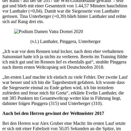
der Bahn - auf der sie 2017 die WM-Goldmedaille gewann - sehr
gut und blieb mit einer Gesamtzeit von 1.44,57 Minuten hauchdünn
vor Lanthaler (+0,04). Damit war die Siegesserie von Lanthaler
gerissen. Tina Unterberger (+0,39) blieb hinter Lanthaler und reihte
sich auf Rang drei ein.
(v.l.) Lanthaler, Pinggera, Unterberger
„Ich war vor dem Rennen total locker, nach dem eher verhaltenen
Saisonstart hatte ich ja nichts zu verlieren. Bereits im Training fühlte
ich mich gut und im Rennen lief es ebenfalls gut“, strahlte Pinggera
nach ihrem ersten Weltcupsieg seit Deutschnofen 2018.
„Im ersten Lauf machte ich einfach zu viele Fehler. Der zweite Lauf
war besser und ich bin die Tagesbestzeit gefahren. Ich wusste dass
die Siegesserie einmal zu Ende gehen wird, ich bin trotzdem
zufrieden und freue mich für Greta“, erklärte Evelin Lanthaler, die
mit 385 Punkten im Gesamtweltcup weiter klar in Führung liegt,
dahinter folgen Pinggera (315) und Unterberger (310).
Auch bei den Herren gewinnt der Weltmeister 2017
Bei den Herren war Alex Gruber eine Macht: Im ersten Lauf setzte
er sich mit einer Fabelzeit von 50,05 Sekunden an die Spitze, im