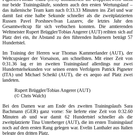
nur beide Trainingsläufe, sondern auch den ersten Wertungslauf –
das italienische Team kam nach 0:33.33 Minuten ins Ziel und war
damit fast eine halbe Sekunde schneller als die zweitplatzierten
Russen Pavel Porshnev/Ivan Lazarev, die letztes Jahr den
Gesamtweltcup für sich verbuchen konnten. Die amtierenden
Weltmeister Rupert Brüggler/Tobias Angerer (AUT) reihten sich auf
Platz drei ein, ihr Abstand zu den führenden Italienern beträgt 57
Hundertstel.
Im Training der Herren war Thomas Kammerlander (AUT), der
Weltcupsieger der Vorsaison, am schnellsten. Mit einer Zeit von
0:31.36 lag er im zweiten Trainingslauf allerdings nur zwei
Hundertstelsekunden vor seinen ersten Verfolgern Patrick Pigneter
(ITA) und Michael Scheikl (AUT), die ex aequo auf Platz zwei
landeten.
Rupert Brüggler/Tobias Angerer (AUT)
(© Chris Walch)
Bei den Damen war am Ende des zweiten Trainingslaufs Sara
Bachmann (GER) ganz vorne: Sie lieferte eine Zeit von 0:32.60
Minuten ab und war damit 62 Hundertstel schneller als die
zweitplatzierte Tina Unterberger (AUT), die im ersten Trainingslauf
noch auf dem ersten Rang gelegen war. Evelin Lanthaler aus Italien
belegte den dritten Platz.