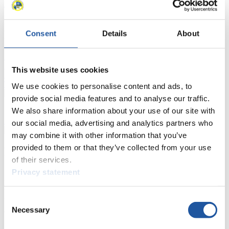
Aktuell
Gesamtstände
Statistiken
FIL LIVE TV
Consent
Details
About
Live Streaming
Kunstbahn
Rodeln
Live Streaming Alpin
Rodeln
Highlights YOG Gangwon 2024
This website uses cookies
Ergebnis-Live-Ticker Kunstbahn
Tippspiel
We use cookies to personalise content and ads, to
provide social media features and to analyse our traffic.
Naturbahn
We also share information about your use of our site with
Zielgruppen Anzeigen
our social media, advertising and analytics partners who
may combine it with other information that you’ve
provided to them or that they’ve collected from your use
Für Presse- und Medienvertreter
of their services.
Privacy statement
Hier finden Sie Informationen für Presse- und Medienvertreter. Sie
haben Zugriff auf Athletenbiographien und Informationen zu
Wettkämpfen. Außerdem können Sie Ihre Medienakkreditierung
Consent
beantragen, die Grundregeln des Rennrodelsports einsehen und
Necessary
allgemeine Neuigkeiten einholen.
Selection
>> Weiter