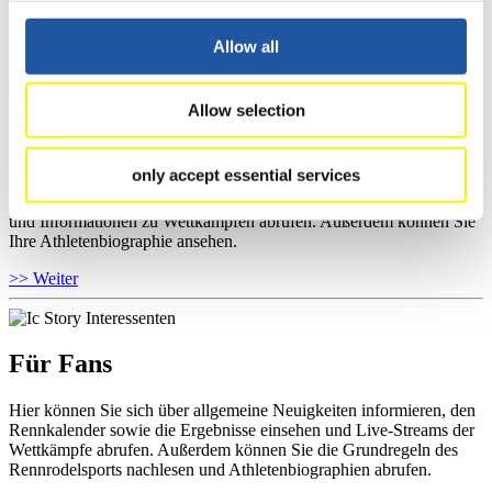
sowie Informationen über Wettkämpfe abrufen.
Allow all
>> Weiter
Allow selection
Für Athleten
only accept essential services
Hier können Sie das aktuelle Regelwerk sowie Richtlinien zu
Wettkämpfen, Anti-Doping und Fairplay einsehen, Ergebnislisten
und Informationen zu Wettkämpfen abrufen. Außerdem können Sie
Ihre Athletenbiographie ansehen.
>> Weiter
Für Fans
Hier können Sie sich über allgemeine Neuigkeiten informieren, den
Rennkalender sowie die Ergebnisse einsehen und Live-Streams der
Wettkämpfe abrufen. Außerdem können Sie die Grundregeln des
Rennrodelsports nachlesen und Athletenbiographien abrufen.