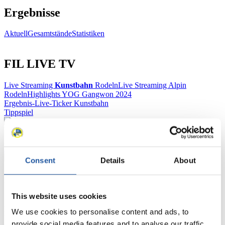
Ergebnisse
Aktuell
Gesamtstände
Statistiken
FIL LIVE TV
Live Streaming
Kunstbahn
Rodeln
Live Streaming Alpin
Rodeln
Highlights YOG Gangwon 2024
Ergebnis-Live-Ticker Kunstbahn
Tippspiel
Naturbahn
Zielgruppen Anzeigen
Consent
Details
About
Für Presse- und Medienvertreter
This website uses cookies
Hier finden Sie Informationen für Presse- und Medienvertreter. Sie
haben Zugriff auf Athletenbiographien und Informationen zu
We use cookies to personalise content and ads, to
Wettkämpfen. Außerdem können Sie Ihre Medienakkreditierung
provide social media features and to analyse our traffic.