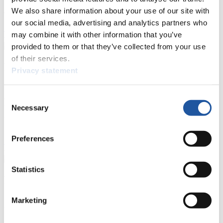
beantragen, die Grundregeln des Rennrodelsports einsehen und
We also share information about your use of our site with
allgemeine Neuigkeiten einholen.
our social media, advertising and analytics partners who
>> Weiter
may combine it with other information that you’ve
provided to them or that they’ve collected from your use
of their services.
Für Nationale Verbände
Privacy statement
Hier können Sie sich über allgemeine Neuigkeiten informieren, das
aktuelle Regelwerk sowie Richtlinien zu Wettkämpfen, Anti-Doping
Consent
und Fairplay nachlesen, auf Athletenbiographien zugreifen,
Necessary
Selection
Ausschreibungen für Wettkämpfe herunterladen, sowie auf die
Mitgliedersektion zugreifen.
Preferences
>> Weiter
Statistics
Für Ausrichter
Marketing
Hier können Sie das aktuelle Regelwerk sowie Richtlinien zu
Wettkämpfen, Anti-Doping und Fairplay einsehen, sich über
Kontaktpersonen für Wettkämpfe und Sponsoren informieren,