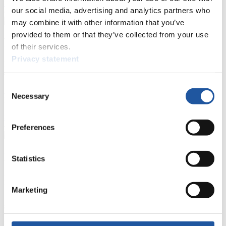
>> Weiter
our social media, advertising and analytics partners who
may combine it with other information that you’ve
provided to them or that they’ve collected from your use
Für Nationale Verbände
of their services.
Privacy statement
Hier können Sie sich über allgemeine Neuigkeiten informieren, das
aktuelle Regelwerk sowie Richtlinien zu Wettkämpfen, Anti-Doping
und Fairplay nachlesen, auf Athletenbiographien zugreifen,
Consent
Ausschreibungen für Wettkämpfe herunterladen, sowie auf die
Necessary
Selection
Mitgliedersektion zugreifen.
>> Weiter
Preferences
Für Ausrichter
Statistics
Hier können Sie das aktuelle Regelwerk sowie Richtlinien zu
Wettkämpfen, Anti-Doping und Fairplay einsehen, sich über
Marketing
Kontaktpersonen für Wettkämpfe und Sponsoren informieren,
sowie Informationen über Wettkämpfe abrufen.
>> Weiter