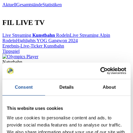
Aktuell
Gesamtstände
Statistiken
FIL LIVE TV
Live Streaming
Kunstbahn
Rodeln
Live Streaming Alpin
Rodeln
Highlights YOG Gangwon 2024
Ergebnis-Live-Ticker Kunstbahn
Tippspiel
Naturbahn
Zielgruppen Anzeigen
Consent
Details
About
Für Presse- und Medienvertreter
Hier finden Sie Informationen für Presse- und Medienvertreter. Sie
This website uses cookies
haben Zugriff auf Athletenbiographien und Informationen zu
Wettkämpfen. Außerdem können Sie Ihre Medienakkreditierung
We use cookies to personalise content and ads, to
beantragen, die Grundregeln des Rennrodelsports einsehen und
allgemeine Neuigkeiten einholen.
provide social media features and to analyse our traffic.
We also share information about your use of our site with