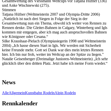
Gesamtwertung des Viessmann Weltcups vor Tatjana Hüfner (336)
und Anke Wischnewski (275).
Stimmen
Tatjana Hüfner (Weltmeisterin 2007 und Olympia-Dritte 2006)
„Natürlich ist nach drei Siegen in Folge der Sieg in der
Gesamtwertung nun ein Thema, obwohl ich weiter von Rennen zu
Rennen denke. Die Gleiter-Bahnen in Calgary, Winterberg und Igls
kommen mir entgegen, aber ich mag auch anspruchsvollen Bahnen
wie Königssee oder Cesana.“
Silke Kraushaar-Pielach (Olympiasiegerin 1998 und Weltmeisterin
2004) „Ich hasse diesen Start in Igls. Wir werden mit Sicherheit
keine Freunde mehr. Gott sei Dank war dies mein letztes Rennen
hier. Ich bin nur froh, weiter im Weltcup an der Spitze zu liegen."
Natalie Geisenberger (Dreimalige Junioren-Weltmeisterin) „Ich sehr
glücklich über den dritten Platz. Jetzt habe ich meine Form wieder.“
News
Alle
Allgemein
Kunstbahn Rodeln
Alpin Rodeln
Rennkalender