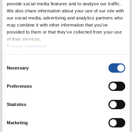
provide social media features and to analyse our traffic.
Wettkämpfen. Außerdem können Sie Ihre Medienakkreditierung
beantragen, die Grundregeln des Rennrodelsports einsehen und
We also share information about your use of our site with
allgemeine Neuigkeiten einholen.
our social media, advertising and analytics partners who
may combine it with other information that you’ve
>> Weiter
provided to them or that they’ve collected from your use
of their services.
Privacy statement
Für Nationale Verbände
Hier können Sie sich über allgemeine Neuigkeiten informieren, das
Consent
aktuelle Regelwerk sowie Richtlinien zu Wettkämpfen, Anti-Doping
Necessary
Selection
und Fairplay nachlesen, auf Athletenbiographien zugreifen,
Ausschreibungen für Wettkämpfe herunterladen, sowie auf die
Mitgliedersektion zugreifen.
Preferences
>> Weiter
Statistics
Für Ausrichter
Marketing
Hier können Sie das aktuelle Regelwerk sowie Richtlinien zu