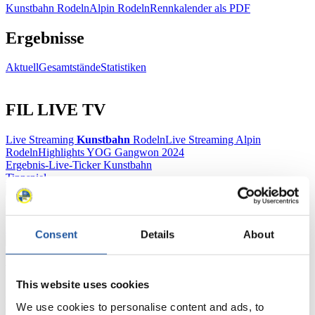
Kunstbahn Rodeln
Alpin Rodeln
Rennkalender als PDF
Ergebnisse
Aktuell
Gesamtstände
Statistiken
FIL LIVE TV
Live Streaming
Kunstbahn
Rodeln
Live Streaming Alpin
Rodeln
Highlights YOG Gangwon 2024
Ergebnis-Live-Ticker Kunstbahn
Tippspiel
Naturbahn
Zielgruppen Anzeigen
Consent
Details
About
Für Presse- und Medienvertreter
This website uses cookies
Hier finden Sie Informationen für Presse- und Medienvertreter. Sie
We use cookies to personalise content and ads, to
haben Zugriff auf Athletenbiographien und Informationen zu