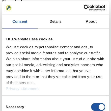
Ergebnisse
Aktuell
Gesamtstände
Statistiken
Consent
Details
About
FIL LIVE TV
Live Streaming
Kunstbahn
Rodeln
Live Streaming Alpin
This website uses cookies
Rodeln
Highlights YOG Gangwon 2024
Ergebnis-Live-Ticker Kunstbahn
We use cookies to personalise content and ads, to
Tippspiel
provide social media features and to analyse our traffic.
We also share information about your use of our site with
Naturbahn
our social media, advertising and analytics partners who
Zielgruppen Anzeigen
may combine it with other information that you’ve
provided to them or that they’ve collected from your use
of their services.
Für Presse- und Medienvertreter
Privacy statement
Hier finden Sie Informationen für Presse- und Medienvertreter. Sie
haben Zugriff auf Athletenbiographien und Informationen zu
Consent
Wettkämpfen. Außerdem können Sie Ihre Medienakkreditierung
Necessary
Selection
beantragen, die Grundregeln des Rennrodelsports einsehen und