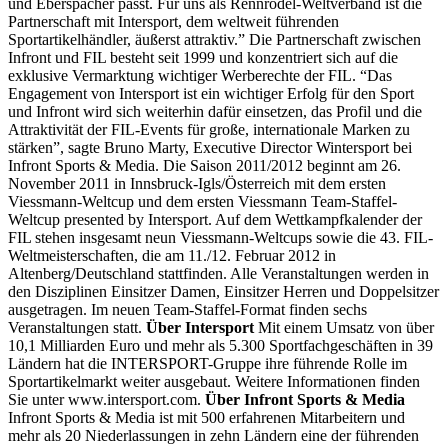
und Eberspächer passt. Für uns als Rennrodel-Weltverband ist die
Partnerschaft mit Intersport, dem weltweit führenden
Sportartikelhändler, äußerst attraktiv.” Die Partnerschaft zwischen
Infront und FIL besteht seit 1999 und konzentriert sich auf die
exklusive Vermarktung wichtiger Werberechte der FIL. “Das
Engagement von Intersport ist ein wichtiger Erfolg für den Sport
und Infront wird sich weiterhin dafür einsetzen, das Profil und die
Attraktivität der FIL-Events für große, internationale Marken zu
stärken”, sagte Bruno Marty, Executive Director Wintersport bei
Infront Sports & Media. Die Saison 2011/2012 beginnt am 26.
November 2011 in Innsbruck-Igls/Österreich mit dem ersten
Viessmann-Weltcup und dem ersten Viessmann Team-Staffel-
Weltcup presented by Intersport. Auf dem Wettkampfkalender der
FIL stehen insgesamt neun Viessmann-Weltcups sowie die 43. FIL-
Weltmeisterschaften, die am 11./12. Februar 2012 in
Altenberg/Deutschland stattfinden. Alle Veranstaltungen werden in
den Disziplinen Einsitzer Damen, Einsitzer Herren und Doppelsitzer
ausgetragen. Im neuen Team-Staffel-Format finden sechs
Veranstaltungen statt.
Über Intersport
Mit einem Umsatz von über
10,1 Milliarden Euro und mehr als 5.300 Sportfachgeschäften in 39
Ländern hat die INTERSPORT-Gruppe ihre führende Rolle im
Sportartikelmarkt weiter ausgebaut. Weitere Informationen finden
Sie unter www.intersport.com.
Über Infront Sports & Media
Infront Sports & Media ist mit 500 erfahrenen Mitarbeitern und
mehr als 20 Niederlassungen in zehn Ländern eine der führenden