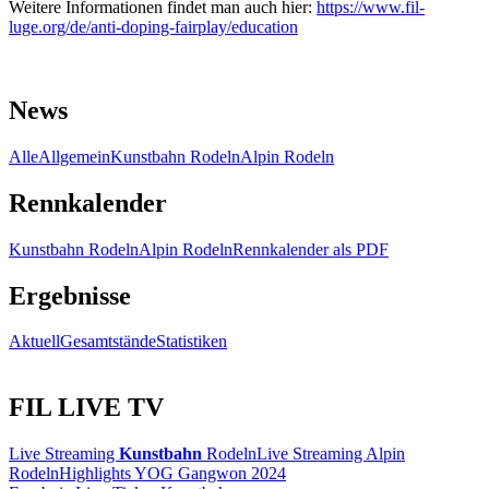
Weitere Informationen findet man auch hier:
https://www.fil-
luge.org/de/anti-doping-fairplay/education
News
Alle
Allgemein
Kunstbahn Rodeln
Alpin Rodeln
Rennkalender
Kunstbahn Rodeln
Alpin Rodeln
Rennkalender als PDF
Ergebnisse
Aktuell
Gesamtstände
Statistiken
FIL LIVE TV
Live Streaming
Kunstbahn
Rodeln
Live Streaming Alpin
Rodeln
Highlights YOG Gangwon 2024