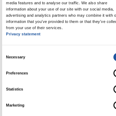
media features and to analyse our traffic. We also share
und Fairplay nachlesen, auf Athletenbiographien zugreifen,
Ausschreibungen für Wettkämpfe herunterladen, sowie auf die
information about your use of our site with our social media,
Mitgliedersektion zugreifen.
advertising and analytics partners who may combine it with o
>> Weiter
information that you’ve provided to them or that they’ve colle
from your use of their services.
Privacy statement
Für Ausrichter
Consent
Hier können Sie das aktuelle Regelwerk sowie Richtlinien zu
Necessary
Wettkämpfen, Anti-Doping und Fairplay einsehen, sich über
Selection
Kontaktpersonen für Wettkämpfe und Sponsoren informieren,
sowie Informationen über Wettkämpfe abrufen.
Preferences
>> Weiter
Statistics
Für Athleten
Marketing
Hier können Sie das aktuelle Regelwerk sowie Richtlinien zu
Wettkämpfen, Anti-Doping und Fairplay einsehen, Ergebnislisten
und Informationen zu Wettkämpfen abrufen. Außerdem können Sie