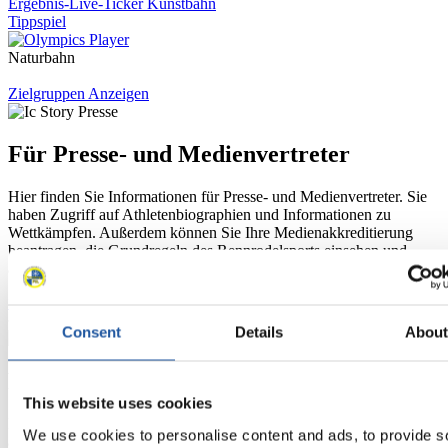
Ergebnis-Live-Ticker Kunstbahn
Tippspiel
Naturbahn
Zielgruppen Anzeigen
Für Presse- und Medienvertreter
Hier finden Sie Informationen für Presse- und Medienvertreter. Sie
haben Zugriff auf Athletenbiographien und Informationen zu
Wettkämpfen. Außerdem können Sie Ihre Medienakkreditierung
beantragen, die Grundregeln des Rennrodelsports einsehen und
allgemeine Neuigkeiten einholen.
>> Weiter
Consent
Details
Abou
Für Nationale Verbände
This website uses cookies
Hier können Sie sich über allgemeine Neuigkeiten informieren, das
We use cookies to personalise content and ads, to provide s
aktuelle Regelwerk sowie Richtlinien zu Wettkämpfen, Anti-Doping