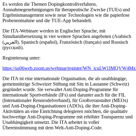
Es werden die Themen Dopingkontrollverfahren,
Ausnahmegenehmigungen für therapeutische Zwecke (TUEs) und
Ergebnismanagement sowie neue Technologien wie die papierlose
Probenentnahme und die TUE-App behandelt.
Die ITA-Webinare werden in Englischer Sprache, mit
Simultanübersetzung in vier weitere Sprachen angeboten (Arabisch
(العربي), Spanisch (español), Französisch (français) und Russisch
(русский).
Registrierung unter:
https://us06web.zoom.us/webinar/register/WN_icuLW1IMQVW4
Die ITA ist eine internationale Organisation, die als unabhängige,
gemeinnützige Schweizer Stiftung mit Sitz in Lausanne (Schweiz)
gegründet wurde. Sie verwaltet Anti-Doping-Programme für
internationale Sportverbände (IFs) und darunter auch für die FIL
(Internationaler Rennrodelverband), für Großveranstalter (MEOs)
und Anti-Doping-Organisationen (ADOs), die ihre Anti-Doping-
Aktivitäten an eine Einrichtung delegieren möchten, die qualitativ
hochwertige Anti-Doping-Programme mit erhöhter Transparenz und
Unabhängigkeit umsetzt. Die ITA arbeitet in voller
Übereinstimmung mit dem Welt-Anti-Doping-Code.