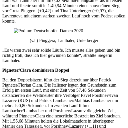
Lauf war Lanthaler nur um 0,02 Sekunden langsamer als im ersten
Lauf und feierte somit in 1.49,94 Minuten einen souveränen Sieg,
vor Greta Pinggera (+0,42) und Tina Unterberger (+0,97), die
Lavrenteva mit einem starken zweiten Lauf noch vom Podest stoßen
konnte.
(v.l.) Pinggera, Lanthaler, Unterberger
„Es waren zwei sehr solide Läufe. Ich musste alles geben und bin
richtig froh, dass ich hier gewinnen konnte“, strahlte Siegerin
Lanthaler.
Pigneter/Clara dominieren Doppel
Bei den Doppelsitzern führt der Sieg derzeit nur über Patrick
Pigneter/Florian Clara. Die Italiener legten den Grundstein zum
Erfolg im ersten Lauf, mit einer Zeit von 57,48 Sekunden
distanzierten die Weltmeister ihre Verfolger Pavel Porshnev/Ivan
Lazarev (RUS) und Patrick Lambacher/Matthias Lambacher um
mehr als 0,80 Sekunden. Im zweiten Lauf fuhren
Lambacher/Lambacher und Porshnev/Lazarev die gleiche Zeit,
während Pigneter/Clara eine neuerliche Bestzeit ins Ziel brachten.
Mit 1.55,68 Minuten holten die Lokalmatadore in überlegener
Manier den Tagessieg, vor Porshnev/Lazarev (+1,11) und