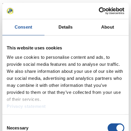
Ergebnisse
Aktuell
Gesamtstände
Statistiken
Consent
Details
About
FIL LIVE TV
This website uses cookies
Live Streaming
Kunstbahn
Rodeln
Live Streaming Alpin
Rodeln
Highlights YOG Gangwon 2024
We use cookies to personalise content and ads, to
Ergebnis-Live-Ticker Kunstbahn
Tippspiel
provide social media features and to analyse our traffic.
We also share information about your use of our site with
Naturbahn
our social media, advertising and analytics partners who
Zielgruppen Anzeigen
may combine it with other information that you’ve
provided to them or that they’ve collected from your use
of their services.
Für Presse- und Medienvertreter
Privacy statement
Hier finden Sie Informationen für Presse- und Medienvertreter. Sie
haben Zugriff auf Athletenbiographien und Informationen zu
Consent
Wettkämpfen. Außerdem können Sie Ihre Medienakkreditierung
Necessary
Selection
beantragen, die Grundregeln des Rennrodelsports einsehen und