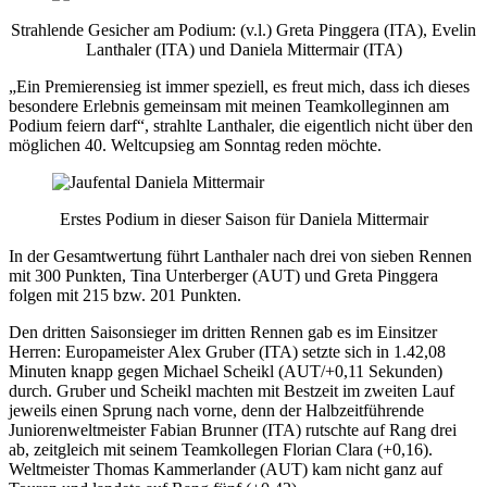
Strahlende Gesicher am Podium: (v.l.) Greta Pinggera (ITA), Evelin
Lanthaler (ITA) und Daniela Mittermair (ITA)
„Ein Premierensieg ist immer speziell, es freut mich, dass ich dieses
besondere Erlebnis gemeinsam mit meinen Teamkolleginnen am
Podium feiern darf“, strahlte Lanthaler, die eigentlich nicht über den
möglichen 40. Weltcupsieg am Sonntag reden möchte.
Erstes Podium in dieser Saison für Daniela Mittermair
In der Gesamtwertung führt Lanthaler nach drei von sieben Rennen
mit 300 Punkten, Tina Unterberger (AUT) und Greta Pinggera
folgen mit 215 bzw. 201 Punkten.
Den dritten Saisonsieger im dritten Rennen gab es im Einsitzer
Herren: Europameister Alex Gruber (ITA) setzte sich in 1.42,08
Minuten knapp gegen Michael Scheikl (AUT/+0,11 Sekunden)
durch. Gruber und Scheikl machten mit Bestzeit im zweiten Lauf
jeweils einen Sprung nach vorne, denn der Halbzeitführende
Juniorenweltmeister Fabian Brunner (ITA) rutschte auf Rang drei
ab, zeitgleich mit seinem Teamkollegen Florian Clara (+0,16).
Weltmeister Thomas Kammerlander (AUT) kam nicht ganz auf