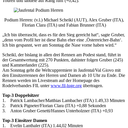
Touren und landete auf Rang fünf (+0,42).
Podium Herren: (v.l.) Michael Scheikl (AUT), Alex Gruber (ITA),
Florian Clara (ITA) und Fabian Brunner (ITA)
„Ich bin überrascht, dass es für den Sieg gereicht hat“, sagte Gruber,
„denn vom Profil her ist diese Bahn eher eine ‚Österreicher-Bahn‘.
Ich bin gespannt, wer am Sonntag die Nase vorne haben wird.“
Scheikl, der bislang in allen drei Rennen am Podest stand, führt in
der Gesamtwertung mit 270 Punkten, dahinter folgen Gruber (245)
und Kammerlander (225).
Am Sonntag geht die Weltcuppremiere in Jaufental/Val Giovo mit
den Einsitzerrennen der Herren und Damen ab 10 Uhr zu Ende. Die
Rennen werden im Livestream auf der Homepage des
Rodelverbandes FIL unter
www.fil-luge.org
übertragen.
Top-3 Doppelsitzer
1. Patrick Lambacher/Matthias Lambacher (ITA) 1.49,33 Minuten
2. Patrick Pigneter/Florian Clara (ITA) +0,88 Sekunden
3. Anton Gruber Genetti/Hannes Unterholzner (ITA) +0,93
Top-3 Einsitzer Damen
1. Evelin Lanthaler (ITA) 1.44,02 Minuten