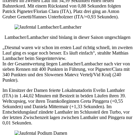
fixierten im zweiten Lauf mit 54,59 Sekunden einen neuen
Bahnrekord. Mit einem Rückstand von 0,88 Sekunden folgten
Patrick Pigneter/Florian Clara (ITA), Platz drei ging an Anton
Gruber Genetti/Hannes Unterholzner (ITA/+0,93 Sekunden).
Lambacher/Lambacher sind bislang in dieser Saison ungeschlagen
„Diesmal waren wir schon im ersten Lauf richtig schnell, im zweiten
Lauf ging es sogar noch besser. Es läuft einfach“, strahlte Matthias
Lambacher beim Siegerinterview.
In der Gesamtwertung liegen Lambacher/Lambacher nach vier von
sieben Rennen mit 400 Punkten in Führung, vor Pigneter/Clara mit
340 Punkten und den Slowenen Matevz Vertelj/Vid Kralj (240
Punkte).
Im Einsitzer der Damen feierte Lokalmatadorin Evelin Lanthaler
(ITA) in 1.44,02 Minuten mit Bestzeit in beiden Läufen ihren 39.
Weltcupsieg, vor ihren Teamkolleginnen Greta Pinggera (+0,55
Sekunden) und Daniela Mittermair (+1,33 Sekunden). Im
Entscheidungslauf zündete Lanthaler im Schlussteil den Turbo, vor
der letzten Zwischenzeit lagen zwischen Lanthaler und Pinggera nur
0,01 Sekunden.