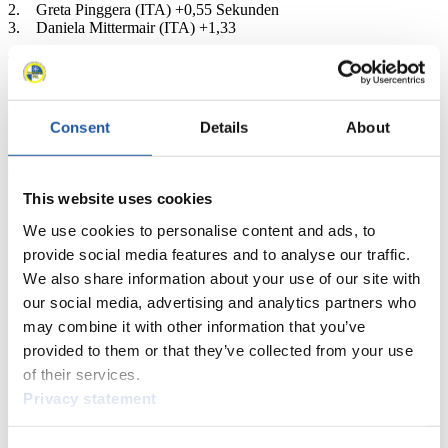
2. Greta Pinggera (ITA) +0,55 Sekunden
3. Daniela Mittermair (ITA) +1,33
Top-3 Einsitzer Herren
1. Alex Gruber (ITA) 1.42,08 Minuten
2. Michael Scheikl (AUT) +0,11 Sekunden
3. Florian Clara (ITA)/Fabian Brunner (ITA) +0,16
Consent
Details
About
Das Programm des FIL Weltcups im Naturbahnrodeln in
Jaufental/Val Giovo
This website uses cookies
Sonntag, 15.01.2022
Erster Wertungslauf Einsitzer Herren (10 Uhr)
We use cookies to personalise content and ads, to
Erster Wertungslauf Einsitzer Damen (11 Uhr)
provide social media features and to analyse our traffic.
Finallauf Einsitzer Herren (11.45 Uhr)
Finallauf Einsitzer Damen (12.30 Uhr), anschließend
We also share information about your use of our site with
Siegerehrungen
our social media, advertising and analytics partners who
may combine it with other information that you’ve
provided to them or that they’ve collected from your use
News
of their services.
Privacy statement
Alle
Allgemein
Kunstbahn Rodeln
Alpin Rodeln