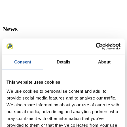
News
Alle
Allgemein
Kunstbahn Rodeln
Alpin Rodeln
Rennkalender
Consent
Details
About
Kunstbahn Rodeln
Alpin Rodeln
Rennkalender als PDF
Ergebnisse
This website uses cookies
Aktuell
Gesamtstände
Statistiken
We use cookies to personalise content and ads, to
provide social media features and to analyse our traffic.
We also share information about your use of our site with
FIL LIVE TV
our social media, advertising and analytics partners who
Live Streaming
may combine it with other information that you’ve
Kunstbahn
Rodeln
Live Streaming Alpin
Rodeln
Highlights YOG Gangwon 2024
provided to them or that they’ve collected from your use