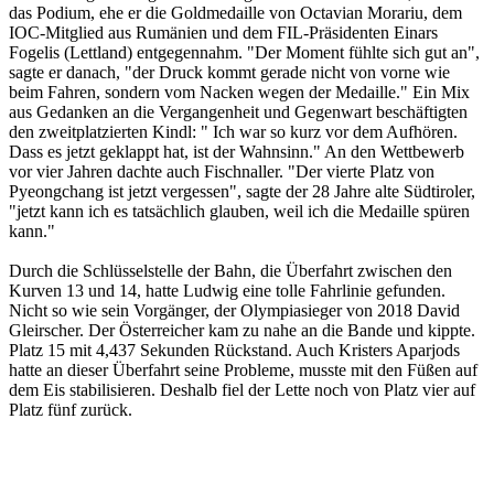
das Podium, ehe er die Goldmedaille von Octavian Morariu, dem
IOC-Mitglied aus Rumänien und dem FIL-Präsidenten Einars
Fogelis (Lettland) entgegennahm. "Der Moment fühlte sich gut an",
sagte er danach, "der Druck kommt gerade nicht von vorne wie
beim Fahren, sondern vom Nacken wegen der Medaille." Ein Mix
aus Gedanken an die Vergangenheit und Gegenwart beschäftigten
den zweitplatzierten Kindl: " Ich war so kurz vor dem Aufhören.
Dass es jetzt geklappt hat, ist der Wahnsinn." An den Wettbewerb
vor vier Jahren dachte auch Fischnaller. "Der vierte Platz von
Pyeongchang ist jetzt vergessen", sagte der 28 Jahre alte Südtiroler,
"jetzt kann ich es tatsächlich glauben, weil ich die Medaille spüren
kann."
Durch die Schlüsselstelle der Bahn, die Überfahrt zwischen den
Kurven 13 und 14, hatte Ludwig eine tolle Fahrlinie gefunden.
Nicht so wie sein Vorgänger, der Olympiasieger von 2018 David
Gleirscher. Der Österreicher kam zu nahe an die Bande und kippte.
Platz 15 mit 4,437 Sekunden Rückstand. Auch Kristers Aparjods
hatte an dieser Überfahrt seine Probleme, musste mit den Füßen auf
dem Eis stabilisieren. Deshalb fiel der Lette noch von Platz vier auf
Platz fünf zurück.