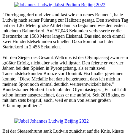
"Durchgang drei und vier sind fast wie ein neues Rennen", hatte
Ludwig nach seiner Führung zur Halbzeit gesagt. Den zweiten Tag
hat der 1,87 Meter große Athlet dann so begonnen wie den ersten -
mit einem Bahnrekord. Auf 57,043 Sekunden verbesserte er die
Bestmarke im 1583 Meter langen Eiskanal. Das sind noch einmal
zwei Hundertstelsekunden schneller. Dazu kommt noch der
Startrekord in 2,455 Sekunden.
Für den Sieger des Gesamt-Weltcups ist der Olympiasieg zwar sein
größter Erfolg, nicht aber sein wichtigster. Den feierte er vor vier
Jahren bei den Spielen in Pyeongchang, als er mit zwei
Tausendstelsekunden Bronze vor Dominik Fischnaller gewinnen
konnte. "Diese Medaille hat dazu beigetragen, dass ich mich in
meinem Sport noch einmal deutlich weiterentwickelt habe."
Bundestrainer Norbert Loch lobt den Olympiasieger: „Es hat Lüdi
schon immer ausgezeichnet, dass er nie aufgibt. Seit 2018 ging es
mit ihm stets bergauf, auch, weil er nun von seiner großen
Erfahrung profitiert.“
Bei der Siegerehrung sank Ludwig zunächst auf die Knie, küsste