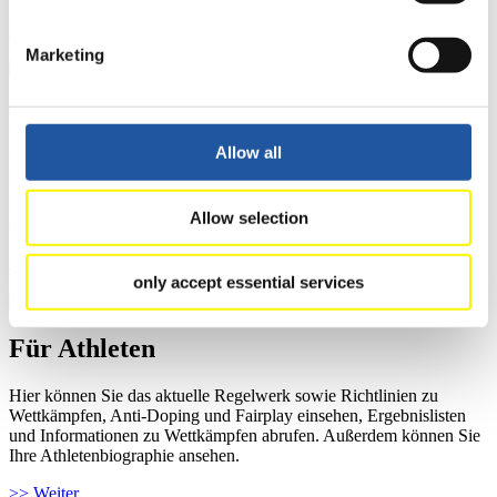
>> Weiter
Marketing
Für Ausrichter
Allow all
Hier können Sie das aktuelle Regelwerk sowie Richtlinien zu
Wettkämpfen, Anti-Doping und Fairplay einsehen, sich über
Kontaktpersonen für Wettkämpfe und Sponsoren informieren,
Allow selection
sowie Informationen über Wettkämpfe abrufen.
>> Weiter
only accept essential services
Für Athleten
Hier können Sie das aktuelle Regelwerk sowie Richtlinien zu
Wettkämpfen, Anti-Doping und Fairplay einsehen, Ergebnislisten
und Informationen zu Wettkämpfen abrufen. Außerdem können Sie
Ihre Athletenbiographie ansehen.
>> Weiter