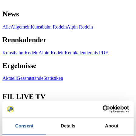
News
Alle
Allgemein
Kunstbahn Rodeln
Alpin Rodeln
Rennkalender
Kunstbahn Rodeln
Alpin Rodeln
Rennkalender als PDF
Ergebnisse
Aktuell
Gesamtstände
Statistiken
FIL LIVE TV
Live Streaming
Kunstbahn
Rodeln
Live Streaming Alpin
Rodeln
Highlights YOG Gangwon 2024
Ergebnis-Live-Ticker Kunstbahn
Consent
Details
About
Tippspiel