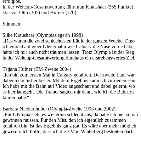
erfolglos.
In der Weltcup-Gesamtwertung führt nun Kraushaar (355 Punkte)
klar vor Otto (305) und Hüfner (270).
Stimmen
Silke Kraushaar (Olympiasiegerin 1998)
„Das waren die zwei schlechtesten Läufe der ganzen Woche. Dass
ich einmal auf einer Gleiterbahn wie Calgary die Nase vorne habe,
hätte ich mir auch nicht träumen lassen. Trotz Olympia ist der Sieg
in der Weltcup-Gesamtwertung durchaus ein erstrebenswertes Ziel.“
Tatjana Hüfner (EM-Zweite 2004)
„Ich bin zum ersten Mal in Calgary gefahren. Der zweite Lauf war
dabei mein bisher bester. Mit dem Ergebnis kann ich zufrieden sein.
Ich habe mir die Bahn auf Video angeschaut und dabei gelernt, wo
es hier langgeht. Die Trainer sagten mir dann, wie ich die Bahn zu
fahren habe.“
Barbara Niedernhuber (Olympia-Zweite 1998 und 2002)
„Für Olympia sieht es weiterhin schlecht aus, da hätte ich hier schon
gewinnen müssen. Für den Mist, den ich eigentlich zusammen
gefahren bin, ist das Ergebnis ganz gut. Es wäre aber mehr möglich
gewesen. Ich hoffe, dass ich die EM in Winterberg bestreiten darf.“