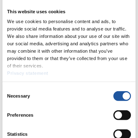
Naturbahn
This website uses cookies
Zielgruppen Anzeigen
We use cookies to personalise content and ads, to
provide social media features and to analyse our traffic.
Für Presse- und Medienvertreter
We also share information about your use of our site with
our social media, advertising and analytics partners who
Hier finden Sie Informationen für Presse- und Medienvertreter. Sie
haben Zugriff auf Athletenbiographien und Informationen zu
may combine it with other information that you’ve
Wettkämpfen. Außerdem können Sie Ihre Medienakkreditierung
provided to them or that they’ve collected from your use
beantragen, die Grundregeln des Rennrodelsports einsehen und
of their services.
allgemeine Neuigkeiten einholen.
Privacy statement
>> Weiter
Consent
Necessary
Selection
Für Nationale Verbände
Hier können Sie sich über allgemeine Neuigkeiten informieren, das
Preferences
aktuelle Regelwerk sowie Richtlinien zu Wettkämpfen, Anti-Doping
und Fairplay nachlesen, auf Athletenbiographien zugreifen,
Ausschreibungen für Wettkämpfe herunterladen, sowie auf die
Statistics
Mitgliedersektion zugreifen.