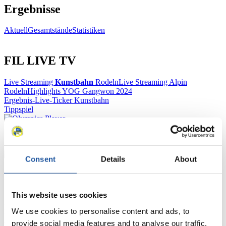
Ergebnisse
Aktuell
Gesamtstände
Statistiken
FIL LIVE TV
Live Streaming
Kunstbahn
Rodeln
Live Streaming Alpin
Rodeln
Highlights YOG Gangwon 2024
Ergebnis-Live-Ticker Kunstbahn
Tippspiel
Naturbahn
Zielgruppen Anzeigen
Consent
Details
About
Für Presse- und Medienvertreter
This website uses cookies
Hier finden Sie Informationen für Presse- und Medienvertreter. Sie
haben Zugriff auf Athletenbiographien und Informationen zu
We use cookies to personalise content and ads, to
Wettkämpfen. Außerdem können Sie Ihre Medienakkreditierung
provide social media features and to analyse our traffic.
beantragen, die Grundregeln des Rennrodelsports einsehen und