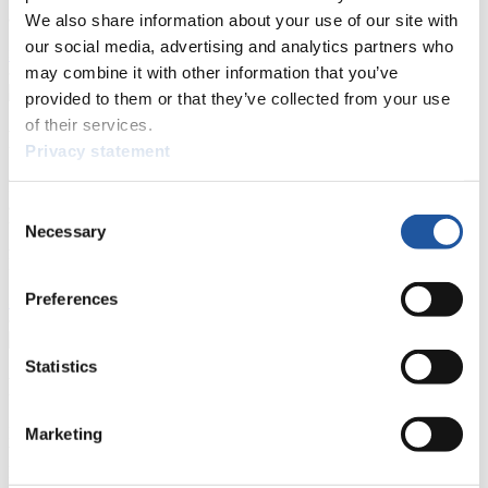
allgemeine Neuigkeiten einholen.
We also share information about your use of our site with
our social media, advertising and analytics partners who
>> Weiter
may combine it with other information that you’ve
provided to them or that they’ve collected from your use
of their services.
Für Nationale Verbände
Privacy statement
Hier können Sie sich über allgemeine Neuigkeiten informieren, das
aktuelle Regelwerk sowie Richtlinien zu Wettkämpfen, Anti-Doping
Consent
und Fairplay nachlesen, auf Athletenbiographien zugreifen,
Necessary
Selection
Ausschreibungen für Wettkämpfe herunterladen, sowie auf die
Mitgliedersektion zugreifen.
Preferences
>> Weiter
Statistics
Für Ausrichter
Hier können Sie das aktuelle Regelwerk sowie Richtlinien zu
Marketing
Wettkämpfen, Anti-Doping und Fairplay einsehen, sich über
Kontaktpersonen für Wettkämpfe und Sponsoren informieren,