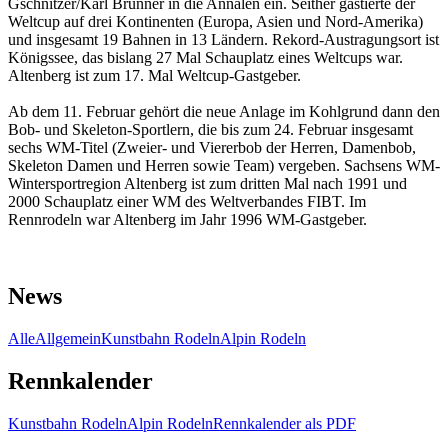
Gschnitzer/Karl Brunner in die Annalen ein. Seither gastierte der
Weltcup auf drei Kontinenten (Europa, Asien und Nord-Amerika)
und insgesamt 19 Bahnen in 13 Ländern. Rekord-Austragungsort ist
Königssee, das bislang 27 Mal Schauplatz eines Weltcups war.
Altenberg ist zum 17. Mal Weltcup-Gastgeber.
Ab dem 11. Februar gehört die neue Anlage im Kohlgrund dann den
Bob- und Skeleton-Sportlern, die bis zum 24. Februar insgesamt
sechs WM-Titel (Zweier- und Viererbob der Herren, Damenbob,
Skeleton Damen und Herren sowie Team) vergeben. Sachsens WM-
Wintersportregion Altenberg ist zum dritten Mal nach 1991 und
2000 Schauplatz einer WM des Weltverbandes FIBT. Im
Rennrodeln war Altenberg im Jahr 1996 WM-Gastgeber.
News
Alle
Allgemein
Kunstbahn Rodeln
Alpin Rodeln
Rennkalender
Kunstbahn Rodeln
Alpin Rodeln
Rennkalender als PDF