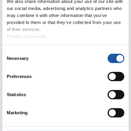
We also share information about your use of our site with
>> Weiter
our social media, advertising and analytics partners who
may combine it with other information that you’ve
provided to them or that they’ve collected from your use
Für Nationale Verbände
of their services.
Privacy statement
Hier können Sie sich über allgemeine Neuigkeiten informieren, das
aktuelle Regelwerk sowie Richtlinien zu Wettkämpfen, Anti-Doping
Consent
und Fairplay nachlesen, auf Athletenbiographien zugreifen,
Ausschreibungen für Wettkämpfe herunterladen, sowie auf die
Necessary
Selection
Mitgliedersektion zugreifen.
>> Weiter
Preferences
Statistics
Für Ausrichter
Hier können Sie das aktuelle Regelwerk sowie Richtlinien zu
Marketing
Wettkämpfen, Anti-Doping und Fairplay einsehen, sich über
Kontaktpersonen für Wettkämpfe und Sponsoren informieren,
sowie Informationen über Wettkämpfe abrufen.