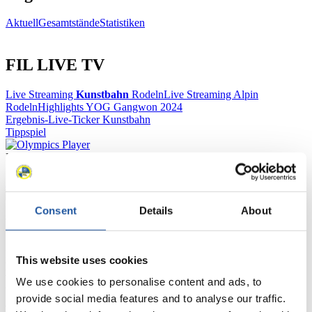
Aktuell
Gesamtstände
Statistiken
FIL LIVE TV
Live Streaming
Kunstbahn
Rodeln
Live Streaming Alpin
Rodeln
Highlights YOG Gangwon 2024
Ergebnis-Live-Ticker Kunstbahn
Tippspiel
Naturbahn
Zielgruppen Anzeigen
Consent
Details
About
Für Presse- und Medienvertreter
Hier finden Sie Informationen für Presse- und Medienvertreter. Sie
This website uses cookies
haben Zugriff auf Athletenbiographien und Informationen zu
Wettkämpfen. Außerdem können Sie Ihre Medienakkreditierung
We use cookies to personalise content and ads, to
beantragen, die Grundregeln des Rennrodelsports einsehen und
provide social media features and to analyse our traffic.
allgemeine Neuigkeiten einholen.