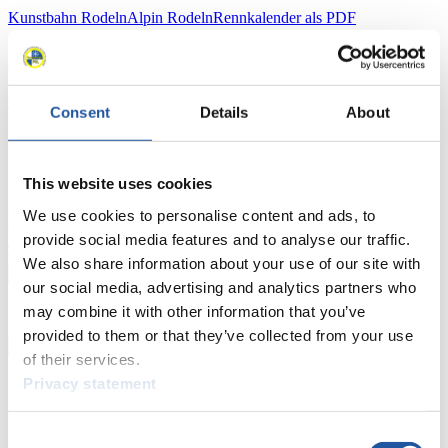
Kunstbahn Rodeln
Alpin Rodeln
Rennkalender als PDF
Ergebnisse
Aktuell
Gesamtstände
Statistiken
Consent
Details
About
FIL LIVE TV
This website uses cookies
Live Streaming
Kunstbahn
Rodeln
Live Streaming Alpin
We use cookies to personalise content and ads, to
Rodeln
Highlights YOG Gangwon 2024
provide social media features and to analyse our traffic.
Ergebnis-Live-Ticker Kunstbahn
Tippspiel
We also share information about your use of our site with
our social media, advertising and analytics partners who
Naturbahn
may combine it with other information that you’ve
Zielgruppen Anzeigen
provided to them or that they’ve collected from your use
of their services.
Privacy statement
Für Presse- und Medienvertreter
Hier finden Sie Informationen für Presse- und Medienvertreter. Sie
Consent