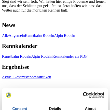
Sieg sind wir sehr froh. Wir hatten hier einige Probleme und freuen
uns, dass der Schlitten gut gelaufen ist. Jetzt hoffen wir, dass das
Wetter auch für die morgigen Rennen hält.
News
Alle
Allgemein
Kunstbahn Rodeln
Alpin Rodeln
Rennkalender
Kunstbahn Rodeln
Alpin Rodeln
Rennkalender als PDF
Ergebnisse
Aktuell
Gesamtstände
Statistiken
FIL LIVE TV
Live Streaming
Kunstbahn
Rodeln
Live Streaming Alpin
Rodeln
Highlights YOG Gangwon 2024
Consent
Details
About