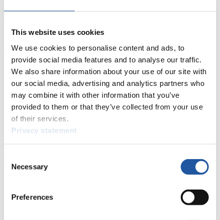
Ergebnis-Live-Ticker Kunstbahn
Tippspiel
Naturbahn
This website uses cookies
Zielgruppen Anzeigen
We use cookies to personalise content and ads, to
provide social media features and to analyse our traffic.
We also share information about your use of our site with
Für Presse- und Medienvertreter
our social media, advertising and analytics partners who
may combine it with other information that you’ve
Hier finden Sie Informationen für Presse- und Medienvertreter. Sie
haben Zugriff auf Athletenbiographien und Informationen zu
provided to them or that they’ve collected from your use
Wettkämpfen. Außerdem können Sie Ihre Medienakkreditierung
of their services.
beantragen, die Grundregeln des Rennrodelsports einsehen und
Privacy statement
allgemeine Neuigkeiten einholen.
>> Weiter
Consent
Necessary
Selection
Für Nationale Verbände
Preferences
Hier können Sie sich über allgemeine Neuigkeiten informieren, das
aktuelle Regelwerk sowie Richtlinien zu Wettkämpfen, Anti-Doping