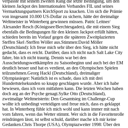
verpasste mit seinem zweiten Rang die letzte Bedingung, um den
kleinen Jackpot des Internationalen Verbandes FIL und seines
Vermarktungspartners KirchSport zu knacken. Um sich die Prämie
von insgesamt 10.000 US-Dollar zu sichern, hätte der dreimalige
Weltmeister in Winterberg gewinnen müssen. Patric Leitner/
Alexander Resch (Königssee/Berchtesgaden), die mit einem Sieg
ebenfalls die Bedingungen für den kleinen Jackpot erfüllt hätten,
schieden bereits im Vorlauf gegen die späteren Zweitplazierten
Steffen Skel /Steffen Wöller aus.Stimmen:David Möller
(Deutschland): Ich freue mich sehr über den Sieg, ich hätte nicht
gedacht, dass es reicht. Darüber, dass ich nicht nach Salt Lake City
fahre, bin ich nicht traurig. Dennis war bei den
Ausscheidungswettkämpfen zu Saisonbeginn und auch bei der EM
deutlich besser und hat es verdient, an den Olympischen Spielen
teilzunehmen.Georg Hackl (Deutschland), dreimaliger
Olympiasieger: Natürlich ist es schade, dass ich mit drei
Hundertstelsekunden so knapp geschlagen wurde. Aber ich habe
bewiesen, dass ich vorn mitfahren kann. Die letzten Wochen haben
doch arg an der Psyche genagt.Sylke Otto (Deutschland),
zweimalige Weltmeisterin: Den Gesamtsieg im Challenge-Cup
wollte ich unbedingt verteidigen und freue mich, dass es geklappt
hat. In Winterberg fühle ich mich wohl und kann immer mit nach
vorn fahren, wenn das Wetter stimmt. Wer sich in die Favoritenrolle
reindrängen lässt, ist selbst schuld, darüber mache ich mir keine
Gedanken.Chris Thorpe (USA), Olympiazweiter 1998: Über den