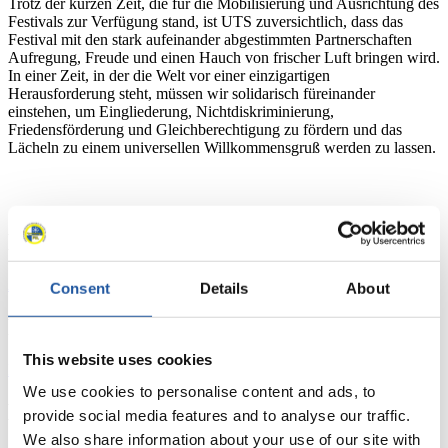
Trotz der kurzen Zeit, die für die Mobilisierung und Ausrichtung des
Festivals zur Verfügung stand, ist UTS zuversichtlich, dass das
Festival mit den stark aufeinander abgestimmten Partnerschaften
Aufregung, Freude und einen Hauch von frischer Luft bringen wird.
In einer Zeit, in der die Welt vor einer einzigartigen
Herausforderung steht, müssen wir solidarisch füreinander
einstehen, um Eingliederung, Nichtdiskriminierung,
Friedensförderung und Gleichberechtigung zu fördern und das
Lächeln zu einem universellen Willkommensgruß werden zu lassen.
News
Alle
Allgemein
Kunstbahn Rodeln
Alpin Rodeln
Consent
Details
About
Rennkalender
This website uses cookies
Kunstbahn Rodeln
Alpin Rodeln
Rennkalender als PDF
We use cookies to personalise content and ads, to
Ergebnisse
provide social media features and to analyse our traffic.
We also share information about your use of our site with