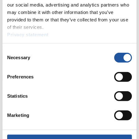
Aktuell
Gesamtstände
Statistiken
our social media, advertising and analytics partners who
may combine it with other information that you’ve
FIL LIVE TV
provided to them or that they’ve collected from your use
of their services.
Live Streaming
Kunstbahn
Rodeln
Live Streaming Alpin
Privacy statement
Rodeln
Highlights YOG Gangwon 2024
Ergebnis-Live-Ticker Kunstbahn
Tippspiel
Consent
Necessary
Selection
Naturbahn
Zielgruppen Anzeigen
Preferences
Für Presse- und Medienvertreter
Statistics
Hier finden Sie Informationen für Presse- und Medienvertreter. Sie
haben Zugriff auf Athletenbiographien und Informationen zu
Marketing
Wettkämpfen. Außerdem können Sie Ihre Medienakkreditierung
beantragen, die Grundregeln des Rennrodelsports einsehen und
allgemeine Neuigkeiten einholen.
>> Weiter