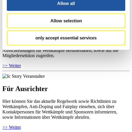
Allow all
Für Nationale Verbände
Allow selection
Hier können Sie sich über allgemeine Neuigkeiten informieren, das
only accept essential services
aktuelle Regelwerk sowie Richtlinien zu Wettkämpfen, Anti-Doping
und Fairplay nachlesen, auf Athletenbiographien zugreifen,
Ausschreibungen für Wettkämpfe herunterladen, sowie auf die
Mitgliedersektion zugreifen.
>> Weiter
Für Ausrichter
Hier können Sie das aktuelle Regelwerk sowie Richtlinien zu
Wettkämpfen, Anti-Doping und Fairplay einsehen, sich über
Kontaktpersonen für Wettkämpfe und Sponsoren informieren,
sowie Informationen über Wettkämpfe abrufen.
>> Weiter