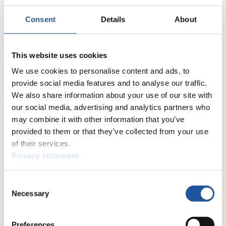
FIL LIVE TV
Consent
Details
About
Live Streaming
Kunstbahn
Rodeln
Live Streaming Alpin
Rodeln
Highlights YOG Gangwon 2024
Ergebnis-Live-Ticker Kunstbahn
This website uses cookies
Tippspiel
We use cookies to personalise content and ads, to
Naturbahn
provide social media features and to analyse our traffic.
Zielgruppen Anzeigen
We also share information about your use of our site with
our social media, advertising and analytics partners who
may combine it with other information that you’ve
Für Presse- und Medienvertreter
provided to them or that they’ve collected from your use
of their services.
Hier finden Sie Informationen für Presse- und Medienvertreter. Sie
haben Zugriff auf Athletenbiographien und Informationen zu
Privacy statement
Wettkämpfen. Außerdem können Sie Ihre Medienakkreditierung
beantragen, die Grundregeln des Rennrodelsports einsehen und
allgemeine Neuigkeiten einholen.
Consent
Necessary
Selection
>> Weiter
Preferences