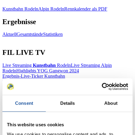
Kunstbahn Rodeln
Alpin Rodeln
Rennkalender als PDF
Ergebnisse
Aktuell
Gesamtstände
Statistiken
FIL LIVE TV
Live Streaming
Kunstbahn
Rodeln
Live Streaming Alpin
Rodeln
Highlights YOG Gangwon 2024
Ergebnis-Live-Ticker Kunstbahn
Tippspiel
Naturbahn
Consent
Details
About
Zielgruppen Anzeigen
Für Presse- und Medienvertreter
This website uses cookies
We use cookies to personalise content and ads, to
Hier finden Sie Informationen für Presse- und Medienvertreter. Sie