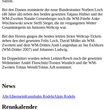
Saison.
Bei den Damen nominierte der neue Bundestrainer Norbert Loch
(46 Jahre alt) neben den beiden gesetzten Tatjana Hüfner und der
WM-Zweiten Natalie Geisenberger noch die WM-Fünfte Anke
Wischnewski sowie Steffi Sieger, die im vergangenen Winter
Gesamtsiegerin im Junioren-Weltcup war.
Bei den Herren gingen die beiden letzten freien Weltcup-Tickets
neben den drei gesetzten Felix Loch, David Möller als WM-
Zweitem und dem WM-Dritten Andi Langenhan an Jan Eichhorn
(WM-Dritter 2007) und Johannes Ludwig.
Im Doppelsitzer wurden neben Leitner/Resch noch die gesetzten
Weltmeister André Florschütz/Torsten Wustlich und die WM-
Zweiten Tobias Wendl/Tobias Arlt nominiert.
News
Alle
Allgemein
Kunstbahn Rodeln
Alpin Rodeln
Rennkalender