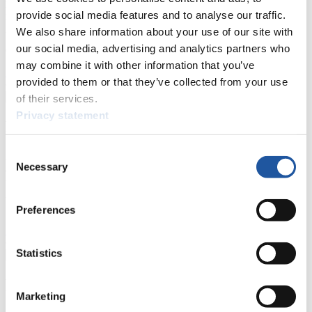
haben Zugriff auf Athletenbiographien und Informationen zu
provide social media features and to analyse our traffic.
Wettkämpfen. Außerdem können Sie Ihre Medienakkreditierung
We also share information about your use of our site with
beantragen, die Grundregeln des Rennrodelsports einsehen und
our social media, advertising and analytics partners who
allgemeine Neuigkeiten einholen.
may combine it with other information that you’ve
>> Weiter
provided to them or that they’ve collected from your use
of their services.
Privacy statement
Für Nationale Verbände
Consent
Hier können Sie sich über allgemeine Neuigkeiten informieren, das
Necessary
aktuelle Regelwerk sowie Richtlinien zu Wettkämpfen, Anti-Doping
Selection
und Fairplay nachlesen, auf Athletenbiographien zugreifen,
Ausschreibungen für Wettkämpfe herunterladen, sowie auf die
Mitgliedersektion zugreifen.
Preferences
>> Weiter
Statistics
Für Ausrichter
Marketing