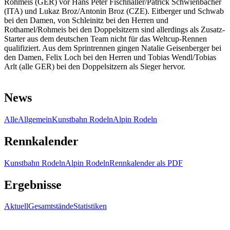
Rohmeis (GER) vor Hans Peter Fischnaller/Patrick Schwienbacher
(ITA) und Lukaz Broz/Antonin Broz (CZE). Eitberger und Schwab
bei den Damen, von Schleinitz bei den Herren und
Rothamel/Rohmeis bei den Doppelsitzern sind allerdings als Zusatz-
Starter aus dem deutschen Team nicht für das Weltcup-Rennen
qualifiziert. Aus dem Sprintrennen gingen Natalie Geisenberger bei
den Damen, Felix Loch bei den Herren und Tobias Wendl/Tobias
Arlt (alle GER) bei den Doppelsitzern als Sieger hervor.
News
Alle
Allgemein
Kunstbahn Rodeln
Alpin Rodeln
Rennkalender
Kunstbahn Rodeln
Alpin Rodeln
Rennkalender als PDF
Ergebnisse
Aktuell
Gesamtstände
Statistiken