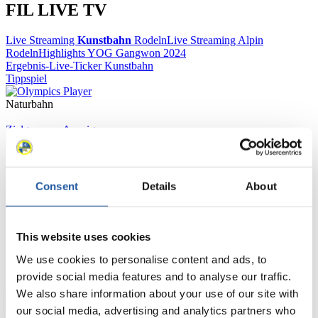
FIL LIVE TV
Live Streaming
Kunstbahn
Rodeln
Live Streaming Alpin
Rodeln
Highlights YOG Gangwon 2024
Ergebnis-Live-Ticker Kunstbahn
Tippspiel
Naturbahn
Zielgruppen Anzeigen
Für Presse- und Medienvertreter
Consent
Details
About
Hier finden Sie Informationen für Presse- und Medienvertreter. Sie
haben Zugriff auf Athletenbiographien und Informationen zu
Wettkämpfen. Außerdem können Sie Ihre Medienakkreditierung
This website uses cookies
beantragen, die Grundregeln des Rennrodelsports einsehen und
allgemeine Neuigkeiten einholen.
We use cookies to personalise content and ads, to
provide social media features and to analyse our traffic.
>> Weiter
We also share information about your use of our site with
our social media, advertising and analytics partners who