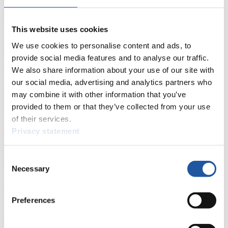
Tippspiel
Naturbahn
This website uses cookies
Zielgruppen Anzeigen
We use cookies to personalise content and ads, to
provide social media features and to analyse our traffic.
Für Presse- und Medienvertreter
We also share information about your use of our site with
our social media, advertising and analytics partners who
Hier finden Sie Informationen für Presse- und Medienvertreter. Sie
may combine it with other information that you’ve
haben Zugriff auf Athletenbiographien und Informationen zu
provided to them or that they’ve collected from your use
Wettkämpfen. Außerdem können Sie Ihre Medienakkreditierung
of their services.
beantragen, die Grundregeln des Rennrodelsports einsehen und
allgemeine Neuigkeiten einholen.
Privacy statement
>> Weiter
Consent
Necessary
Selection
Für Nationale Verbände
Preferences
Hier können Sie sich über allgemeine Neuigkeiten informieren, das
aktuelle Regelwerk sowie Richtlinien zu Wettkämpfen, Anti-Doping
und Fairplay nachlesen, auf Athletenbiographien zugreifen,