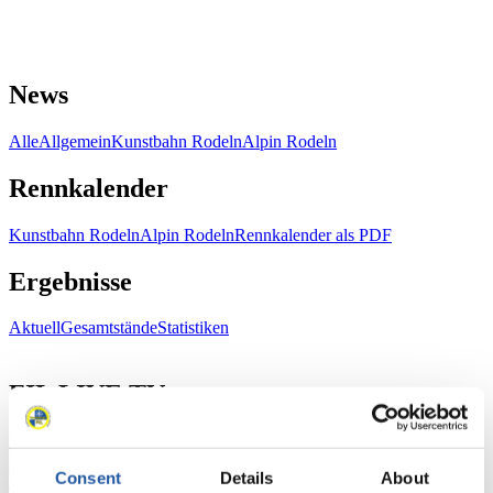
News
Alle
Allgemein
Kunstbahn Rodeln
Alpin Rodeln
Rennkalender
Kunstbahn Rodeln
Alpin Rodeln
Rennkalender als PDF
Ergebnisse
Aktuell
Gesamtstände
Statistiken
FIL LIVE TV
Live Streaming
Kunstbahn
Rodeln
Live Streaming Alpin
Rodeln
Highlights YOG Gangwon 2024
Consent
Details
About
Ergebnis-Live-Ticker Kunstbahn