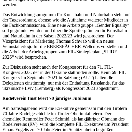
werden.
Das Entwicklungsprogramm für Kunstbahn und Naturbahn steht auf
der Tagesordnung, ebenso wie die Aufnahme weiterer Mitglieder in
die Fachkommissionen. Eine neue Arbeitsgruppe „Gender Equality“
soll gegründet werden und über die Sportlerprämien für Kunstbahn
und Naturbahn in der Saison 2022/23 wird gesprochen. Der
Vizepräsident für Marketing Thomas Schwab will ein neues
Veranstalterlogo für die EBERSPÄCHER-Weltcups vorstellen und
die Arbeit der Arbeitsgruppen zum FIL-Strategieplan „SLIDE
2026“ wird besprochen.
Zur Diskussion steht auch der Kongressort für den 71. FIL-
Kongress 2023, der in der Ukraine stattfinden sollte. Beim 69. FIL-
Kongress im September 2021 in Salzburg (AUT) hatten die
Delegierten einstimmig, nur mit der Enthaltung Russlands, für das
ukrainische Lviv (Lemberg) als Kongressort 2023 abgestimmt.
Rodelverein Imst feiert 70-jähriges Jubiläum
Am Samstagabend wird die Exekutive gemeinsam mit den Tirolern
70 Jahre Rodelgeschichte im Tiroler Oberinntal feiern. Der
ehemalige Rennrodler Peter Schmid, als langjähriger Obmann des
Rodelvereins (RV), wird die komplette FIL-Exekutive um Präsident
Einars Fogelis zur 70 Jahr-Feier im Schützenheim begrüßen.