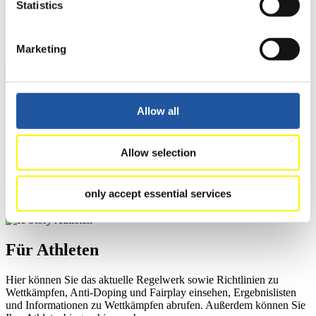
Statistics
Ausschreibungen für Wettkämpfe herunterladen, sowie auf die
Mitgliedersektion zugreifen.
>> Weiter
Marketing
Für Ausrichter
Allow all
Hier können Sie das aktuelle Regelwerk sowie Richtlinien zu
Wettkämpfen, Anti-Doping und Fairplay einsehen, sich über
Allow selection
Kontaktpersonen für Wettkämpfe und Sponsoren informieren,
sowie Informationen über Wettkämpfe abrufen.
only accept essential services
>> Weiter
Für Athleten
Hier können Sie das aktuelle Regelwerk sowie Richtlinien zu
Wettkämpfen, Anti-Doping und Fairplay einsehen, Ergebnislisten
und Informationen zu Wettkämpfen abrufen. Außerdem können Sie