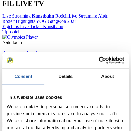
FIL LIVE TV
Live Streaming
Kunstbahn
Rodeln
Live Streaming Alpin
Rodeln
Highlights YOG Gangwon 2024
Ergebnis-Live-Ticker Kunstbahn
Tippspiel
Naturbahn
Zielgruppen Anzeigen
Für Presse- und Medienvertreter
Consent
Details
About
Hier finden Sie Informationen für Presse- und Medienvertreter. Sie
haben Zugriff auf Athletenbiographien und Informationen zu
Wettkämpfen. Außerdem können Sie Ihre Medienakkreditierung
This website uses cookies
beantragen, die Grundregeln des Rennrodelsports einsehen und
allgemeine Neuigkeiten einholen.
We use cookies to personalise content and ads, to
provide social media features and to analyse our traffic.
>> Weiter
We also share information about your use of our site with
our social media, advertising and analytics partners who