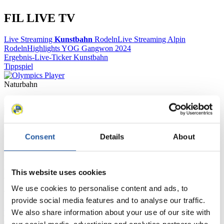
FIL LIVE TV
Live Streaming
Kunstbahn
Rodeln
Live Streaming Alpin
Rodeln
Highlights YOG Gangwon 2024
Ergebnis-Live-Ticker Kunstbahn
Tippspiel
Naturbahn
Zielgruppen Anzeigen
Für Presse- und Medienvertreter
Consent
Details
About
Hier finden Sie Informationen für Presse- und Medienvertreter. Sie
haben Zugriff auf Athletenbiographien und Informationen zu
Wettkämpfen. Außerdem können Sie Ihre Medienakkreditierung
This website uses cookies
beantragen, die Grundregeln des Rennrodelsports einsehen und
We use cookies to personalise content and ads, to
allgemeine Neuigkeiten einholen.
provide social media features and to analyse our traffic.
>> Weiter
We also share information about your use of our site with
our social media, advertising and analytics partners who