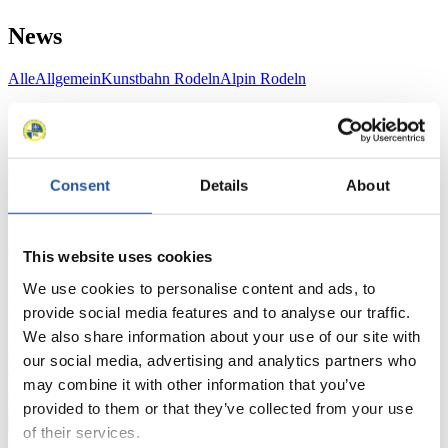
News
Alle
Allgemein
Kunstbahn Rodeln
Alpin Rodeln
Rennkalender
Kunstbahn Rodeln
Alpin Rodeln
Rennkalender als PDF
Consent
Details
About
Ergebnisse
Aktuell
Gesamtstände
Statistiken
This website uses cookies
We use cookies to personalise content and ads, to
FIL LIVE TV
provide social media features and to analyse our traffic.
We also share information about your use of our site with
Live Streaming
Kunstbahn
Rodeln
Live Streaming Alpin
our social media, advertising and analytics partners who
Rodeln
Highlights YOG Gangwon 2024
may combine it with other information that you’ve
Ergebnis-Live-Ticker Kunstbahn
Tippspiel
provided to them or that they’ve collected from your use
of their services.
Naturbahn