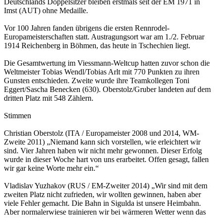
Deutschlands Doppelsitzer bleiben erstmals seit der EM 1971 in
Imst (AUT) ohne Medaille.
Vor 100 Jahren fanden übrigens die ersten Rennrodel-
Europameisterschaften statt. Austragungsort war am 1./2. Februar
1914 Reichenberg in Böhmen, das heute in Tschechien liegt.
Die Gesamtwertung im Viessmann-Weltcup hatten zuvor schon die
Weltmeister Tobias Wendl/Tobias Arlt mit 770 Punkten zu ihren
Gunsten entschieden. Zweite wurde ihre Teamkollegen Toni
Eggert/Sascha Benecken (630). Oberstolz/Gruber landeten auf dem
dritten Platz mit 548 Zählern.
Stimmen
Christian Oberstolz (ITA / Europameister 2008 und 2014, WM-
Zweite 2011) „Niemand kann sich vorstellen, wie erleichtert wir
sind. Vier Jahren haben wir nicht mehr gewonnen. Dieser Erfolg
wurde in dieser Woche hart von uns erarbeitet. Offen gesagt, fallen
wir gar keine Worte mehr ein.“
Vladislav Yuzhakov (RUS / EM-Zweiter 2014) „Wir sind mit dem
zweiten Platz nicht zufrieden, wir wollten gewinnen, haben aber
viele Fehler gemacht. Die Bahn in Sigulda ist unsere Heimbahn.
Aber normalerwiese trainieren wir bei wärmeren Wetter wenn das