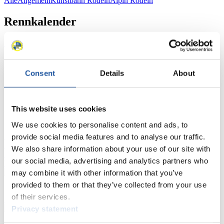
Alle
Allgemein
Kunstbahn Rodeln
Alpin Rodeln
Rennkalender
Kunstbahn Rodeln
Alpin Rodeln
Rennkalender als PDF
Ergebnisse
Consent
Details
About
Aktuell
Gesamtstände
Statistiken
This website uses cookies
FIL LIVE TV
We use cookies to personalise content and ads, to
Live Streaming
provide social media features and to analyse our traffic.
Kunstbahn
Rodeln
Live Streaming Alpin
Rodeln
Highlights YOG Gangwon 2024
We also share information about your use of our site with
Ergebnis-Live-Ticker Kunstbahn
our social media, advertising and analytics partners who
Tippspiel
may combine it with other information that you’ve
Naturbahn
provided to them or that they’ve collected from your use
of their services.
Zielgruppen Anzeigen
Privacy statement