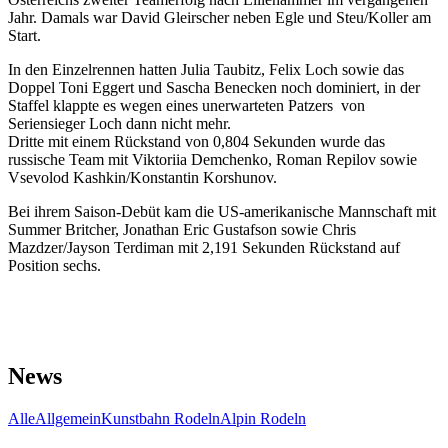
Jahr. Damals war David Gleirscher neben Egle und Steu/Koller am
Start.
In den Einzelrennen hatten Julia Taubitz, Felix Loch sowie das
Doppel Toni Eggert und Sascha Benecken noch dominiert, in der
Staffel klappte es wegen eines unerwarteten Patzers von
Seriensieger Loch dann nicht mehr.
Dritte mit einem Rückstand von 0,804 Sekunden wurde das
russische Team mit Viktoriia Demchenko, Roman Repilov sowie
Vsevolod Kashkin/Konstantin Korshunov.
Bei ihrem Saison-Debüt kam die US-amerikanische Mannschaft mit
Summer Britcher, Jonathan Eric Gustafson sowie Chris
Mazdzer/Jayson Terdiman mit 2,191 Sekunden Rückstand auf
Position sechs.
News
Alle
Allgemein
Kunstbahn Rodeln
Alpin Rodeln