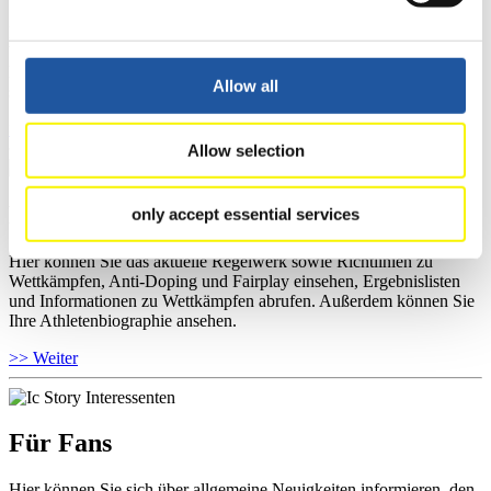
Hier können Sie das aktuelle Regelwerk sowie Richtlinien zu
Wettkämpfen, Anti-Doping und Fairplay einsehen, sich über
Kontaktpersonen für Wettkämpfe und Sponsoren informieren,
Allow all
sowie Informationen über Wettkämpfe abrufen.
>> Weiter
Allow selection
Für Athleten
only accept essential services
Hier können Sie das aktuelle Regelwerk sowie Richtlinien zu
Wettkämpfen, Anti-Doping und Fairplay einsehen, Ergebnislisten
und Informationen zu Wettkämpfen abrufen. Außerdem können Sie
Ihre Athletenbiographie ansehen.
>> Weiter
Für Fans
Hier können Sie sich über allgemeine Neuigkeiten informieren, den