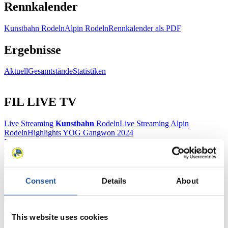
Rennkalender
Kunstbahn Rodeln
Alpin Rodeln
Rennkalender als PDF
Ergebnisse
Aktuell
Gesamtstände
Statistiken
FIL LIVE TV
Live Streaming
Kunstbahn
Rodeln
Live Streaming Alpin
Rodeln
Highlights YOG Gangwon 2024
Ergebnis-Live-Ticker Kunstbahn
Tippspiel
Naturbahn
Consent
Details
About
Zielgruppen Anzeigen
Für Presse- und Medienvertreter
This website uses cookies