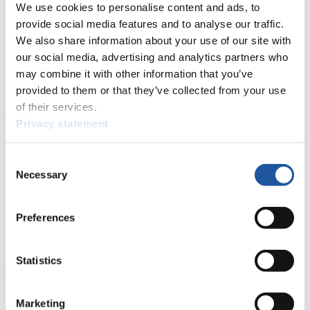
We use cookies to personalise content and ads, to
Hier finden Sie Informationen für Presse- und Medienvertreter. Sie
provide social media features and to analyse our traffic.
haben Zugriff auf Athletenbiographien und Informationen zu
We also share information about your use of our site with
Wettkämpfen. Außerdem können Sie Ihre Medienakkreditierung
beantragen, die Grundregeln des Rennrodelsports einsehen und
our social media, advertising and analytics partners who
allgemeine Neuigkeiten einholen.
may combine it with other information that you’ve
>> Weiter
provided to them or that they’ve collected from your use
of their services.
Privacy statement
Für Nationale Verbände
Consent
Hier können Sie sich über allgemeine Neuigkeiten informieren, das
Necessary
Selection
aktuelle Regelwerk sowie Richtlinien zu Wettkämpfen, Anti-Doping
und Fairplay nachlesen, auf Athletenbiographien zugreifen,
Ausschreibungen für Wettkämpfe herunterladen, sowie auf die
Preferences
Mitgliedersektion zugreifen.
>> Weiter
Statistics
Für Ausrichter
Marketing