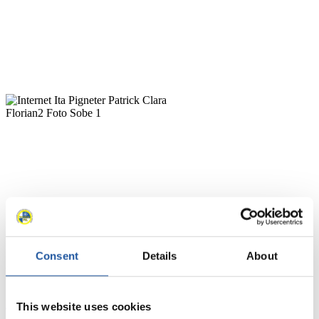
Consent
Details
About
News
Alle
Allgemein
Kunstbahn Rodeln
Alpin Rodeln
This website uses cookies