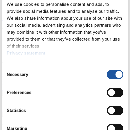
We use cookies to personalise content and ads, to
Rennkalender
provide social media features and to analyse our traffic.
We also share information about your use of our site with
Kunstbahn Rodeln
Alpin Rodeln
Rennkalender als PDF
our social media, advertising and analytics partners who
Ergebnisse
may combine it with other information that you’ve
provided to them or that they’ve collected from your use
Aktuell
Gesamtstände
Statistiken
of their services.
Privacy statement
FIL LIVE TV
Consent
Live Streaming
Kunstbahn
Rodeln
Live Streaming Alpin
Necessary
Selection
Rodeln
Highlights YOG Gangwon 2024
Ergebnis-Live-Ticker Kunstbahn
Tippspiel
Preferences
Naturbahn
Zielgruppen Anzeigen
Statistics
Für Presse- und Medienvertreter
Marketing