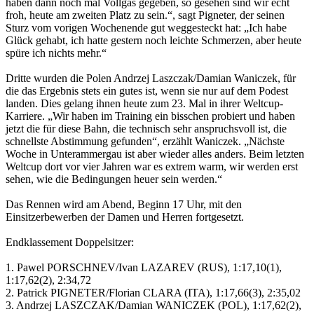
haben dann noch mal Vollgas gegeben, so gesehen sind wir echt
froh, heute am zweiten Platz zu sein.“, sagt Pigneter, der seinen
Sturz vom vorigen Wochenende gut weggesteckt hat: „Ich habe
Glück gehabt, ich hatte gestern noch leichte Schmerzen, aber heute
spüre ich nichts mehr.“
Dritte wurden die Polen Andrzej Laszczak/Damian Waniczek, für
die das Ergebnis stets ein gutes ist, wenn sie nur auf dem Podest
landen. Dies gelang ihnen heute zum 23. Mal in ihrer Weltcup-
Karriere. „Wir haben im Training ein bisschen probiert und haben
jetzt die für diese Bahn, die technisch sehr anspruchsvoll ist, die
schnellste Abstimmung gefunden“, erzählt Waniczek. „Nächste
Woche in Unterammergau ist aber wieder alles anders. Beim letzten
Weltcup dort vor vier Jahren war es extrem warm, wir werden erst
sehen, wie die Bedingungen heuer sein werden.“
Das Rennen wird am Abend, Beginn 17 Uhr, mit den
Einsitzerbewerben der Damen und Herren fortgesetzt.
Endklassement Doppelsitzer:
1. Pawel PORSCHNEV/Ivan LAZAREV (RUS), 1:17,10(1),
1:17,62(2), 2:34,72
2. Patrick PIGNETER/Florian CLARA (ITA), 1:17,66(3), 2:35,02
3. Andrzej LASZCZAK/Damian WANICZEK (POL), 1:17,62(2),