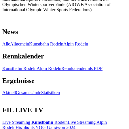
Olympischen Wintersportverbände (AIOWF/Association of
International Olympic Winter Sports Federations).
News
Alle
Allgemein
Kunstbahn Rodeln
Alpin Rodeln
Rennkalender
Kunstbahn Rodeln
Alpin Rodeln
Rennkalender als PDF
Ergebnisse
Aktuell
Gesamtstände
Statistiken
FIL LIVE TV
Live Streaming
Kunstbahn
Rodeln
Live Streaming Alpin
Rodeln
Highlights YOG Gangwon 2024