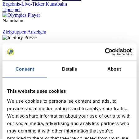
Ergebnis-Live-Ticker Kunstbahn
Tippspiel
Naturbahn
Zielgruppen Anzeigen
Für Presse- und Medienvertreter
Hier finden Sie Informationen für Presse- und Medienvertreter. Sie
Consent
Details
About
haben Zugriff auf Athletenbiographien und Informationen zu
Wettkämpfen. Außerdem können Sie Ihre Medienakkreditierung
beantragen, die Grundregeln des Rennrodelsports einsehen und
allgemeine Neuigkeiten einholen.
This website uses cookies
>> Weiter
We use cookies to personalise content and ads, to
provide social media features and to analyse our traffic.
We also share information about your use of our site with
Für Nationale Verbände
our social media, advertising and analytics partners who
may combine it with other information that you’ve
Hier können Sie sich über allgemeine Neuigkeiten informieren, das
provided to them or that they’ve collected from your use