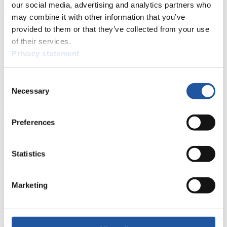
our social media, advertising and analytics partners who
may combine it with other information that you’ve
provided to them or that they’ve collected from your use
Für Nationale Verbände
of their services.
Hier können Sie sich über allgemeine Neuigkeiten informieren, das
Privacy statement
aktuelle Regelwerk sowie Richtlinien zu Wettkämpfen, Anti-Doping
und Fairplay nachlesen, auf Athletenbiographien zugreifen,
Ausschreibungen für Wettkämpfe herunterladen, sowie auf die
Consent
Mitgliedersektion zugreifen.
Necessary
Selection
>> Weiter
Preferences
Für Ausrichter
Statistics
Hier können Sie das aktuelle Regelwerk sowie Richtlinien zu
Wettkämpfen, Anti-Doping und Fairplay einsehen, sich über
Marketing
Kontaktpersonen für Wettkämpfe und Sponsoren informieren,
sowie Informationen über Wettkämpfe abrufen.
>> Weiter