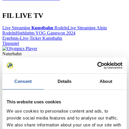
FIL LIVE TV
Live Streaming
Kunstbahn
Rodeln
Live Streaming Alpin
Rodeln
Highlights YOG Gangwon 2024
Ergebnis-Live-Ticker Kunstbahn
Tippspiel
Naturbahn
Zielgruppen Anzeigen
Für Presse- und Medienvertreter
Consent
Details
About
Hier finden Sie Informationen für Presse- und Medienvertreter. Sie
haben Zugriff auf Athletenbiographien und Informationen zu
This website uses cookies
Wettkämpfen. Außerdem können Sie Ihre Medienakkreditierung
beantragen, die Grundregeln des Rennrodelsports einsehen und
We use cookies to personalise content and ads, to
allgemeine Neuigkeiten einholen.
provide social media features and to analyse our traffic.
>> Weiter
We also share information about your use of our site with