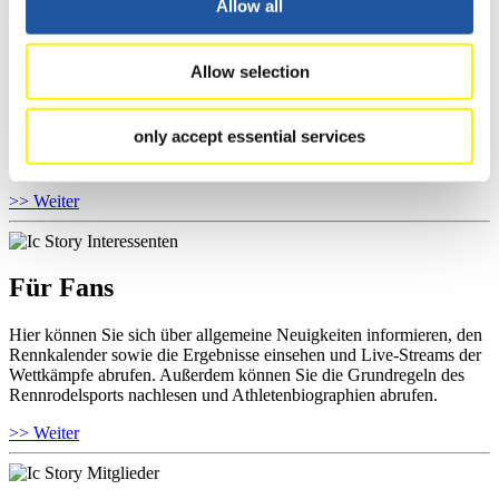
Allow all
Für Athleten
Allow selection
Hier können Sie das aktuelle Regelwerk sowie Richtlinien zu
Wettkämpfen, Anti-Doping und Fairplay einsehen, Ergebnislisten
only accept essential services
und Informationen zu Wettkämpfen abrufen. Außerdem können Sie
Ihre Athletenbiographie ansehen.
>> Weiter
Für Fans
Hier können Sie sich über allgemeine Neuigkeiten informieren, den
Rennkalender sowie die Ergebnisse einsehen und Live-Streams der
Wettkämpfe abrufen. Außerdem können Sie die Grundregeln des
Rennrodelsports nachlesen und Athletenbiographien abrufen.
>> Weiter