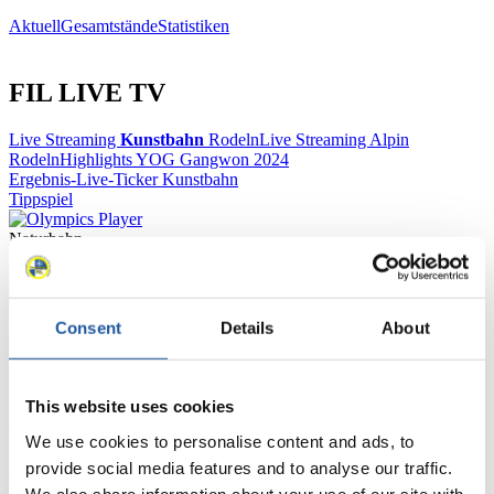
Aktuell
Gesamtstände
Statistiken
FIL LIVE TV
Live Streaming
Kunstbahn
Rodeln
Live Streaming Alpin
Rodeln
Highlights YOG Gangwon 2024
Ergebnis-Live-Ticker Kunstbahn
Tippspiel
Naturbahn
Zielgruppen Anzeigen
Consent
Details
About
Für Presse- und Medienvertreter
Hier finden Sie Informationen für Presse- und Medienvertreter. Sie
This website uses cookies
haben Zugriff auf Athletenbiographien und Informationen zu
Wettkämpfen. Außerdem können Sie Ihre Medienakkreditierung
We use cookies to personalise content and ads, to
beantragen, die Grundregeln des Rennrodelsports einsehen und
provide social media features and to analyse our traffic.
allgemeine Neuigkeiten einholen.
We also share information about your use of our site with