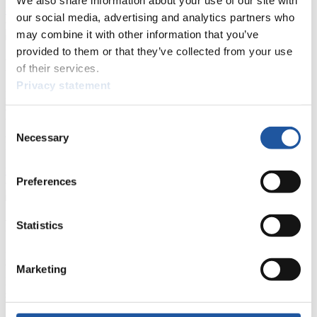
>> Weiter
our social media, advertising and analytics partners who
may combine it with other information that you’ve
provided to them or that they’ve collected from your use
Für Nationale Verbände
of their services.
Privacy statement
Hier können Sie sich über allgemeine Neuigkeiten informieren, das
aktuelle Regelwerk sowie Richtlinien zu Wettkämpfen, Anti-Doping
und Fairplay nachlesen, auf Athletenbiographien zugreifen,
Consent
Ausschreibungen für Wettkämpfe herunterladen, sowie auf die
Necessary
Selection
Mitgliedersektion zugreifen.
>> Weiter
Preferences
Für Ausrichter
Statistics
Hier können Sie das aktuelle Regelwerk sowie Richtlinien zu
Wettkämpfen, Anti-Doping und Fairplay einsehen, sich über
Marketing
Kontaktpersonen für Wettkämpfe und Sponsoren informieren,
sowie Informationen über Wettkämpfe abrufen.