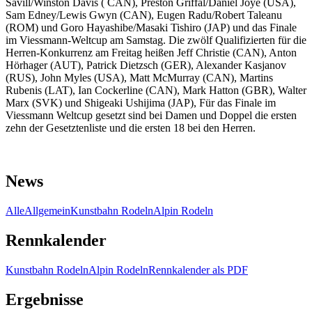
Savill/Winston Davis ( CAN), Preston Griffal/Daniel Joye (USA),
Sam Edney/Lewis Gwyn (CAN), Eugen Radu/Robert Taleanu
(ROM) und Goro Hayashibe/Masaki Tishiro (JAP) und das Finale
im Viessmann-Weltcup am Samstag. Die zwölf Qualifizierten für die
Herren-Konkurrenz am Freitag heißen Jeff Christie (CAN), Anton
Hörhager (AUT), Patrick Dietzsch (GER), Alexander Kasjanov
(RUS), John Myles (USA), Matt McMurray (CAN), Martins
Rubenis (LAT), Ian Cockerline (CAN), Mark Hatton (GBR), Walter
Marx (SVK) und Shigeaki Ushijima (JAP), Für das Finale im
Viessmann Weltcup gesetzt sind bei Damen und Doppel die ersten
zehn der Gesetztenliste und die ersten 18 bei den Herren.
News
Alle
Allgemein
Kunstbahn Rodeln
Alpin Rodeln
Rennkalender
Kunstbahn Rodeln
Alpin Rodeln
Rennkalender als PDF
Ergebnisse