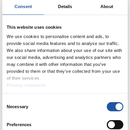
Consent
Details
About
Live Streaming
Kunstbahn
Rodeln
Live Streaming Alpin
Rodeln
Highlights YOG Gangwon 2024
Ergebnis-Live-Ticker Kunstbahn
Tippspiel
This website uses cookies
Naturbahn
We use cookies to personalise content and ads, to
provide social media features and to analyse our traffic.
Zielgruppen Anzeigen
We also share information about your use of our site with
our social media, advertising and analytics partners who
Für Presse- und Medienvertreter
may combine it with other information that you’ve
provided to them or that they’ve collected from your use
Hier finden Sie Informationen für Presse- und Medienvertreter. Sie
of their services.
haben Zugriff auf Athletenbiographien und Informationen zu
Wettkämpfen. Außerdem können Sie Ihre Medienakkreditierung
Privacy statement
beantragen, die Grundregeln des Rennrodelsports einsehen und
allgemeine Neuigkeiten einholen.
Consent
>> Weiter
Necessary
Selection
Preferences
Für Nationale Verbände