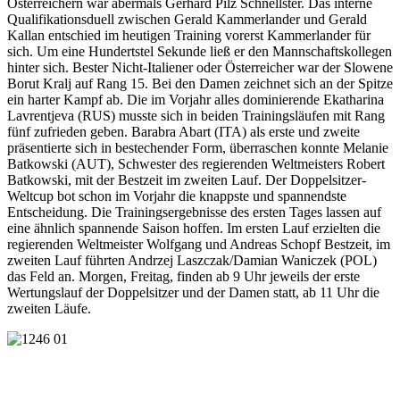
Österreichern war abermals Gerhard Pilz Schnellster. Das interne
Qualifikationsduell zwischen Gerald Kammerlander und Gerald
Kallan entschied im heutigen Training vorerst Kammerlander für
sich. Um eine Hundertstel Sekunde ließ er den Mannschaftskollegen
hinter sich. Bester Nicht-Italiener oder Österreicher war der Slowene
Borut Kralj auf Rang 15. Bei den Damen zeichnet sich an der Spitze
ein harter Kampf ab. Die im Vorjahr alles dominierende Ekatharina
Lavrentjeva (RUS) musste sich in beiden Trainingsläufen mit Rang
fünf zufrieden geben. Barabra Abart (ITA) als erste und zweite
präsentierte sich in bestechender Form, überraschen konnte Melanie
Batkowski (AUT), Schwester des regierenden Weltmeisters Robert
Batkowski, mit der Bestzeit im zweiten Lauf. Der Doppelsitzer-
Weltcup bot schon im Vorjahr die knappste und spannendste
Entscheidung. Die Trainingsergebnisse des ersten Tages lassen auf
eine ähnlich spannende Saison hoffen. Im ersten Lauf erzielten die
regierenden Weltmeister Wolfgang und Andreas Schopf Bestzeit, im
zweiten Lauf führten Andrzej Laszczak/Damian Waniczek (POL)
das Feld an. Morgen, Freitag, finden ab 9 Uhr jeweils der erste
Wertungslauf der Doppelsitzer und der Damen statt, ab 11 Uhr die
zweiten Läufe.