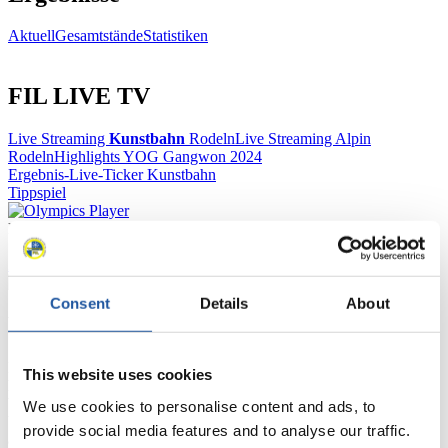
Aktuell
Gesamtstände
Statistiken
FIL LIVE TV
Live Streaming
Kunstbahn
Rodeln
Live Streaming Alpin
Rodeln
Highlights YOG Gangwon 2024
Ergebnis-Live-Ticker Kunstbahn
Tippspiel
Naturbahn
Zielgruppen Anzeigen
Consent
Details
About
Für Presse- und Medienvertreter
Hier finden Sie Informationen für Presse- und Medienvertreter. Sie
This website uses cookies
haben Zugriff auf Athletenbiographien und Informationen zu
Wettkämpfen. Außerdem können Sie Ihre Medienakkreditierung
We use cookies to personalise content and ads, to
beantragen, die Grundregeln des Rennrodelsports einsehen und
provide social media features and to analyse our traffic.
allgemeine Neuigkeiten einholen.