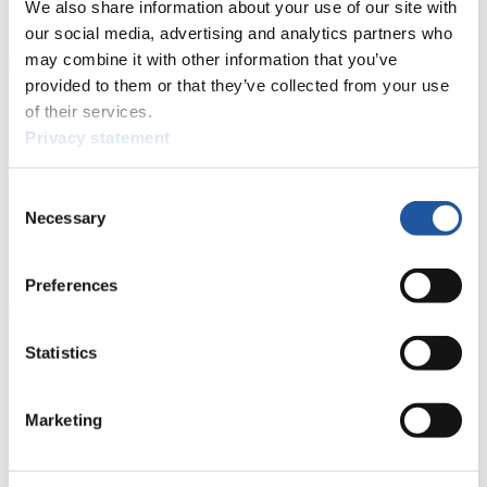
We also share information about your use of our site with
>> Weiter
our social media, advertising and analytics partners who
may combine it with other information that you’ve
provided to them or that they’ve collected from your use
Für Nationale Verbände
of their services.
Privacy statement
Hier können Sie sich über allgemeine Neuigkeiten informieren, das
aktuelle Regelwerk sowie Richtlinien zu Wettkämpfen, Anti-Doping
Consent
und Fairplay nachlesen, auf Athletenbiographien zugreifen,
Necessary
Ausschreibungen für Wettkämpfe herunterladen, sowie auf die
Selection
Mitgliedersektion zugreifen.
>> Weiter
Preferences
Statistics
Für Ausrichter
Hier können Sie das aktuelle Regelwerk sowie Richtlinien zu
Marketing
Wettkämpfen, Anti-Doping und Fairplay einsehen, sich über
Kontaktpersonen für Wettkämpfe und Sponsoren informieren,
sowie Informationen über Wettkämpfe abrufen.