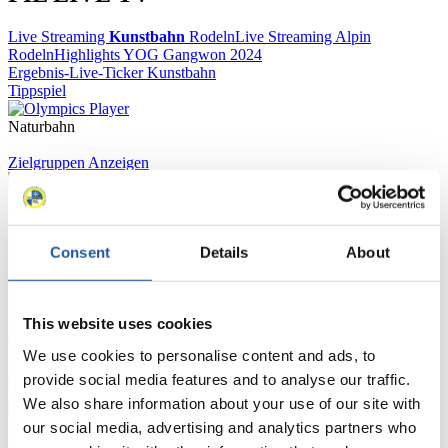
Live Streaming
Kunstbahn
Rodeln
Live Streaming Alpin
Rodeln
Highlights YOG Gangwon 2024
Ergebnis-Live-Ticker Kunstbahn
Tippspiel
Naturbahn
Zielgruppen Anzeigen
Für Presse- und Medienvertreter
Consent
Details
About
Hier finden Sie Informationen für Presse- und Medienvertreter. Sie
haben Zugriff auf Athletenbiographien und Informationen zu
Wettkämpfen. Außerdem können Sie Ihre Medienakkreditierung
beantragen, die Grundregeln des Rennrodelsports einsehen und
This website uses cookies
allgemeine Neuigkeiten einholen.
We use cookies to personalise content and ads, to
>> Weiter
provide social media features and to analyse our traffic.
We also share information about your use of our site with
our social media, advertising and analytics partners who