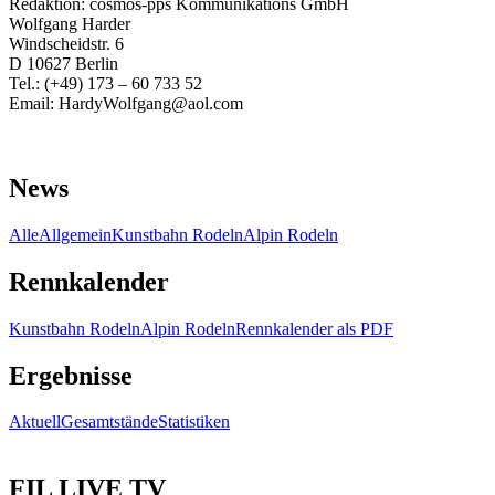
Redaktion: cosmos-pps Kommunikations GmbH
Wolfgang Harder
Windscheidstr. 6
D 10627 Berlin
Tel.: (+49) 173 – 60 733 52
Email: HardyWolfgang@aol.com
News
Alle
Allgemein
Kunstbahn Rodeln
Alpin Rodeln
Rennkalender
Kunstbahn Rodeln
Alpin Rodeln
Rennkalender als PDF
Ergebnisse
Aktuell
Gesamtstände
Statistiken
FIL LIVE TV