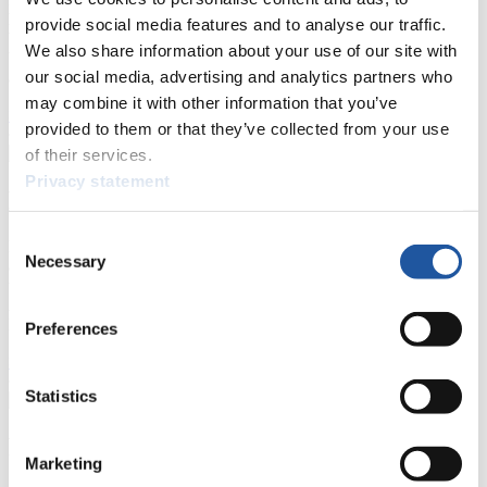
haben Zugriff auf Athletenbiographien und Informationen zu
provide social media features and to analyse our traffic.
Wettkämpfen. Außerdem können Sie Ihre Medienakkreditierung
We also share information about your use of our site with
beantragen, die Grundregeln des Rennrodelsports einsehen und
our social media, advertising and analytics partners who
allgemeine Neuigkeiten einholen.
may combine it with other information that you’ve
>> Weiter
provided to them or that they’ve collected from your use
of their services.
Privacy statement
Für Nationale Verbände
Consent
Hier können Sie sich über allgemeine Neuigkeiten informieren, das
Necessary
Selection
aktuelle Regelwerk sowie Richtlinien zu Wettkämpfen, Anti-Doping
und Fairplay nachlesen, auf Athletenbiographien zugreifen,
Ausschreibungen für Wettkämpfe herunterladen, sowie auf die
Mitgliedersektion zugreifen.
Preferences
>> Weiter
Statistics
Für Ausrichter
Marketing