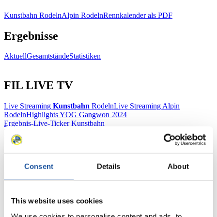
Kunstbahn Rodeln
Alpin Rodeln
Rennkalender als PDF
Ergebnisse
Aktuell
Gesamtstände
Statistiken
FIL LIVE TV
Live Streaming
Kunstbahn
Rodeln
Live Streaming Alpin
Rodeln
Highlights YOG Gangwon 2024
Ergebnis-Live-Ticker Kunstbahn
Tippspiel
Naturbahn
Consent
Details
About
Zielgruppen Anzeigen
Für Presse- und Medienvertreter
This website uses cookies
We use cookies to personalise content and ads, to
Hier finden Sie Informationen für Presse- und Medienvertreter. Sie