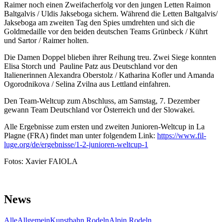
Raimer noch einen Zweifacherfolg vor den jungen Letten Raimon
Baltgalvis / Uldis Jakseboga sichern. Während die Letten Baltgalvis/
Jakseboga am zweiten Tag den Spies umdrehten und sich die
Goldmedaille vor den beiden deutschen Teams Grünbeck / Kührt
und Sartor / Raimer holten.
Die Damen Doppel blieben ihrer Reihung treu. Zwei Siege konnten
Elisa Storch und Pauline Patz aus Deutschland vor den
Italienerinnen Alexandra Oberstolz / Katharina Kofler und Amanda
Ogorodnikova / Selina Zvilna aus Lettland einfahren.
Den Team-Weltcup zum Abschluss, am Samstag, 7. Dezember
gewann Team Deutschland vor Österreich und der Slowakei.
Alle Ergebnisse zum ersten und zweiten Junioren-Weltcup in La
Plagne (FRA) findet man unter folgendem Link:
https://www.fil-
luge.org/de/ergebnisse/1-2-junioren-weltcup-1
Fotos: Xavier FAIOLA
News
Alle
Allgemein
Kunstbahn Rodeln
Alpin Rodeln