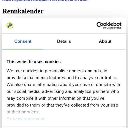
Rennkalender
Kunstbahn Rodeln
Alpin Rodeln
Rennkalender als PDF
Ergebnisse
Consent
Details
About
Aktuell
Gesamtstände
Statistiken
This website uses cookies
FIL LIVE TV
We use cookies to personalise content and ads, to
Live Streaming
Kunstbahn
Rodeln
Live Streaming Alpin
provide social media features and to analyse our traffic.
Rodeln
Highlights YOG Gangwon 2024
We also share information about your use of our site with
Ergebnis-Live-Ticker Kunstbahn
our social media, advertising and analytics partners who
Tippspiel
may combine it with other information that you’ve
Naturbahn
provided to them or that they’ve collected from your use
of their services.
Zielgruppen Anzeigen
Privacy statement