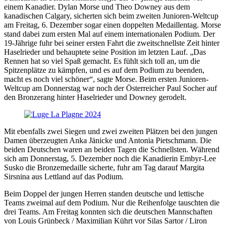
einem Kanadier. Dylan Morse und Theo Downey aus dem
kanadischen Calgary, sicherten sich beim zweiten Junioren-Weltcup
am Freitag, 6. Dezember sogar einen doppelten Medaillentag. Morse
stand dabei zum ersten Mal auf einem internationalen Podium. Der
19-Jährige fuhr bei seiner ersten Fahrt die zweitschnellste Zeit hinter
Haselrieder und behauptete seine Position im letzten Lauf. „Das
Rennen hat so viel Spaß gemacht. Es fühlt sich toll an, um die
Spitzenplätze zu kämpfen, und es auf dem Podium zu beenden,
macht es noch viel schöner“, sagte Morse. Beim ersten Junioren-
Weltcup am Donnerstag war noch der Österreicher Paul Socher auf
den Bronzerang hinter Haselrieder und Downey gerodelt.
Mit ebenfalls zwei Siegen und zwei zweiten Plätzen bei den jungen
Damen überzeugten Anka Jänicke und Antonia Pietschmann. Die
beiden Deutschen waren an beiden Tagen die Schnellsten. Während
sich am Donnerstag, 5. Dezember noch die Kanadierin Embyr-Lee
Susko die Bronzemedaille sicherte, fuhr am Tag darauf Margita
Sirsnina aus Lettland auf das Podium.
Beim Doppel der jungen Herren standen deutsche und lettische
Teams zweimal auf dem Podium. Nur die Reihenfolge tauschten die
drei Teams. Am Freitag konnten sich die deutschen Mannschaften
von Louis Grünbeck / Maximilian Kührt vor Silas Sartor / Liron